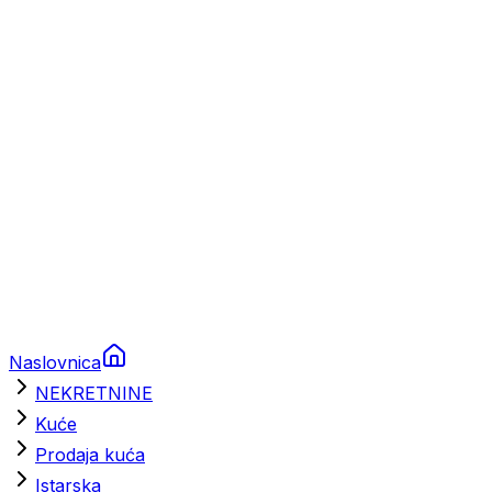
Prikolice za plovila
Brodski rezervni dijelovi
Nautička oprema
Brodski motori
Turizam
Apartmani
Sobe
Kuće za odmor
Aranžmani
Naslovnica
NEKRETNINE
Kuće
Prodaja kuća
Istarska