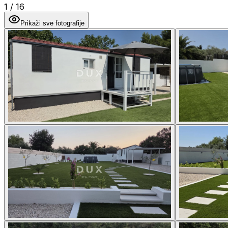
1
/
16
Prikaži sve fotografije