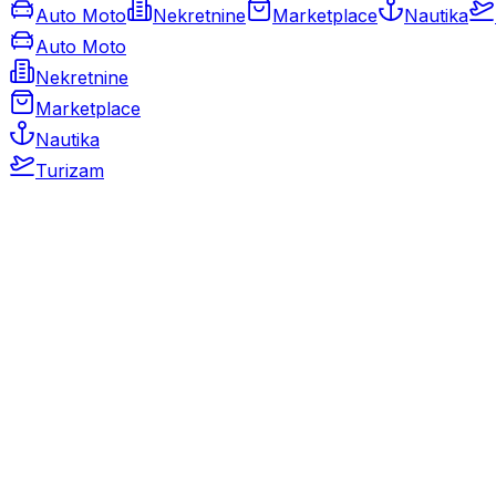
Auto Moto
Nekretnine
Marketplace
Nautika
Auto Moto
Nekretnine
Marketplace
Nautika
Turizam
Auto Moto
Rabljeni automobili
Novi automobili
Motocikli / motori
Gospodarska vozila
Rezervni dijelovi i oprema
Kamperi i kamp prikolice
Oldtimeri