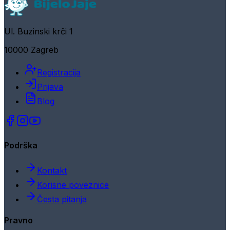
Ul. Buzinski krči 1
10000 Zagreb
Registracija
Prijava
Blog
Podrška
Kontakt
Korisne poveznice
Česta pitanja
Pravno