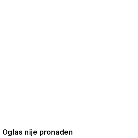
Nautička oprema
Brodski motori
Turizam
Apartmani
Sobe
Kuće za odmor
Aranžmani
Oglas nije pronađen