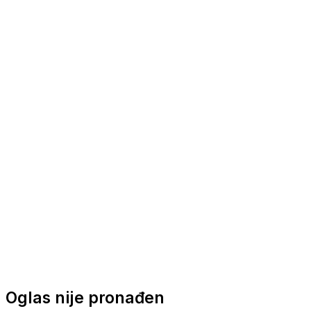
Nautička oprema
Brodski motori
Turizam
Apartmani
Sobe
Kuće za odmor
Aranžmani
Oglas nije pronađen