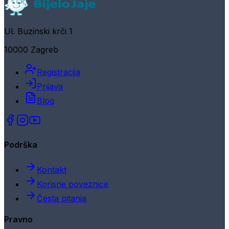
Ul. Buzinski krči 1
10000 Zagreb
Registracija
Prijava
Blog
Podrška
Kontakt
Korisne poveznice
Česta pitanja
Pravno