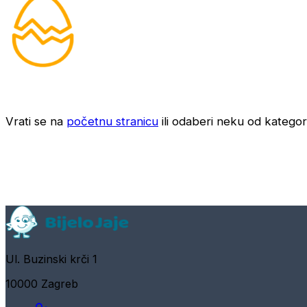
Vrati se na
početnu stranicu
ili odaberi neku od kategori
Ul. Buzinski krči 1
10000 Zagreb