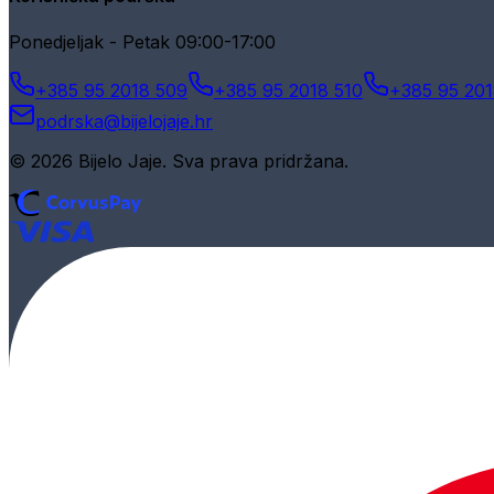
Ponedjeljak - Petak 09:00-17:00
+385 95 2018 509
+385 95 2018 510
+385 95 201
podrska@bijelojaje.hr
© 2026 Bijelo Jaje. Sva prava pridržana.