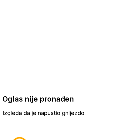
Apartmani
Sobe
Kuće za odmor
Aranžmani
Oglas nije pronađen
Izgleda da je napustio gnijezdo!