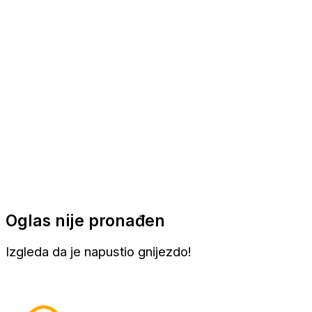
Apartmani
Sobe
Kuće za odmor
Aranžmani
Oglas nije pronađen
Izgleda da je napustio gnijezdo!