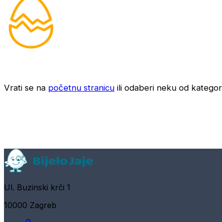
Vrati se na
početnu stranicu
ili odaberi neku od kategori
Ul. Buzinski krči 1
10000 Zagreb