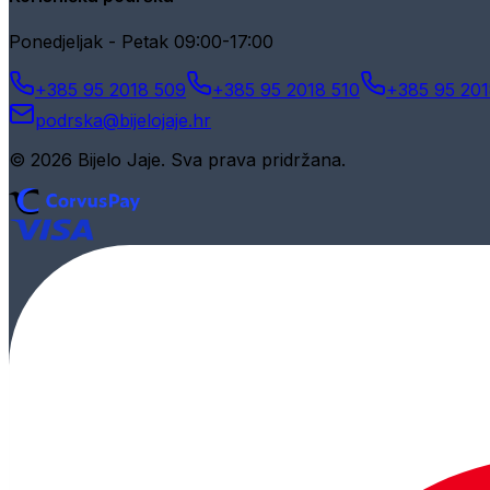
Ponedjeljak - Petak 09:00-17:00
+385 95 2018 509
+385 95 2018 510
+385 95 201
podrska@bijelojaje.hr
© 2026 Bijelo Jaje. Sva prava pridržana.