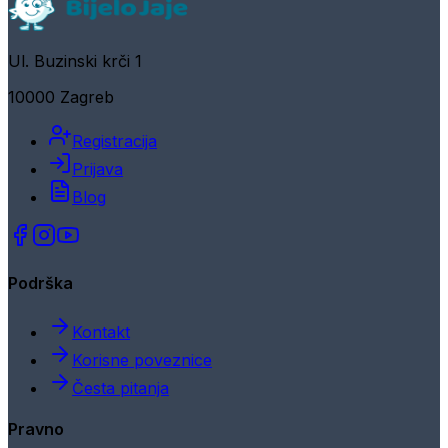
Ul. Buzinski krči 1
10000 Zagreb
Registracija
Prijava
Blog
Podrška
Kontakt
Korisne poveznice
Česta pitanja
Pravno