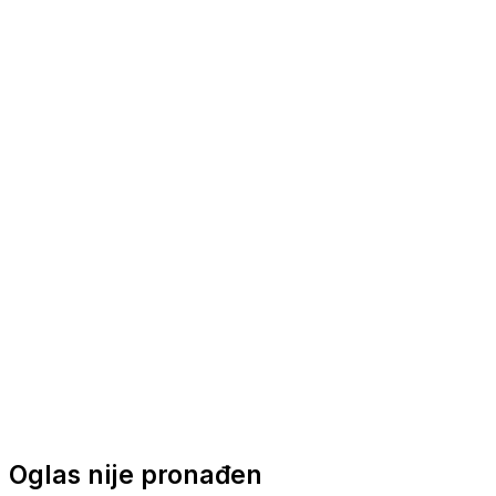
Nautička oprema
Brodski motori
Turizam
Apartmani
Sobe
Kuće za odmor
Aranžmani
Oglas nije pronađen