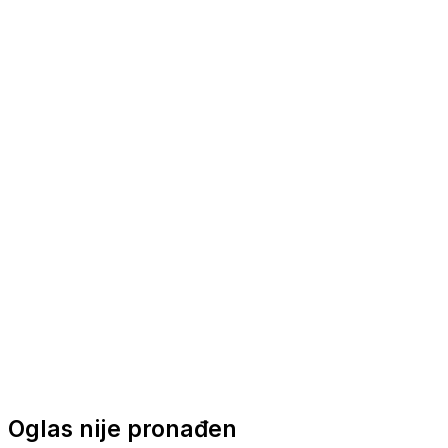
Nautička oprema
Brodski motori
Turizam
Apartmani
Sobe
Kuće za odmor
Aranžmani
Oglas nije pronađen