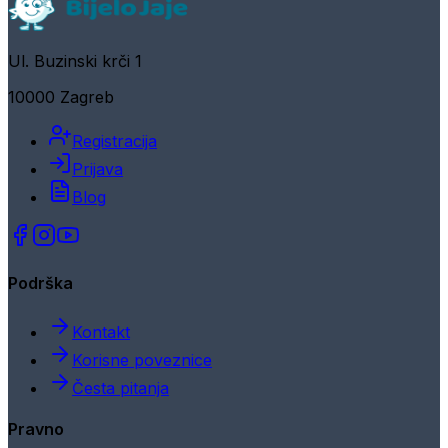
Ul. Buzinski krči 1
10000 Zagreb
Registracija
Prijava
Blog
Podrška
Kontakt
Korisne poveznice
Česta pitanja
Pravno