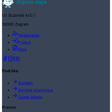
Ul. Buzinski krči 1
10000 Zagreb
Registracija
Prijava
Blog
Podrška
Kontakt
Korisne poveznice
Česta pitanja
Pravno