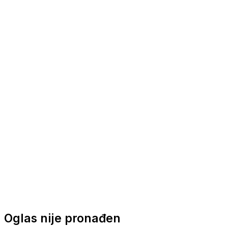
Nautička oprema
Brodski motori
Turizam
Apartmani
Sobe
Kuće za odmor
Aranžmani
Oglas nije pronađen