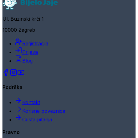
Ul. Buzinski krči 1
10000 Zagreb
Registracija
Prijava
Blog
Podrška
Kontakt
Korisne poveznice
Česta pitanja
Pravno