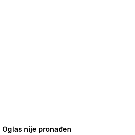
Nautička oprema
Brodski motori
Turizam
Apartmani
Sobe
Kuće za odmor
Aranžmani
Oglas nije pronađen