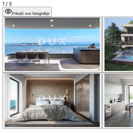
1
/
5
Prikaži sve fotografije