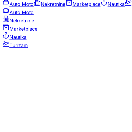
Auto Moto
Nekretnine
Marketplace
Nautika
Auto Moto
Nekretnine
Marketplace
Nautika
Turizam
Auto Moto
Rabljeni automobili
Novi automobili
Motocikli / motori
Gospodarska vozila
Rezervni dijelovi i oprema
Kamperi i kamp prikolice
Oldtimeri