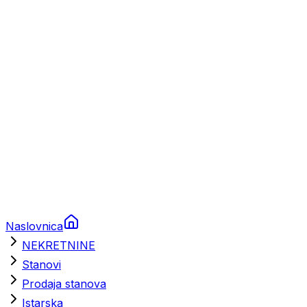
Prikolice za plovila
Brodski rezervni dijelovi
Nautička oprema
Brodski motori
Turizam
Apartmani
Sobe
Kuće za odmor
Aranžmani
Naslovnica
NEKRETNINE
Stanovi
Prodaja stanova
Istarska