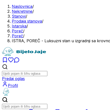
Naslovnica
/
Nekretnine
/
Stanovi
/
Prodaja stanova
/
Istarska
/
Poreč
/
Poreč
/
ISTRA, POREČ - Luksuzni stan u izgradnji sa krov
Predaj oglas
Profil