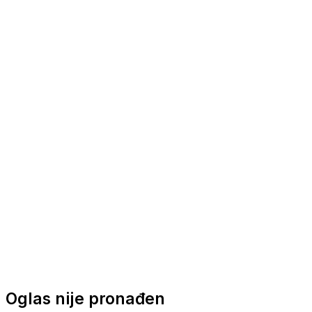
Nautička oprema
Brodski motori
Turizam
Apartmani
Sobe
Kuće za odmor
Aranžmani
Oglas nije pronađen