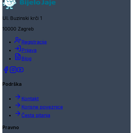
Ul. Buzinski krči 1
10000 Zagreb
Registracija
Prijava
Blog
Podrška
Kontakt
Korisne poveznice
Česta pitanja
Pravno