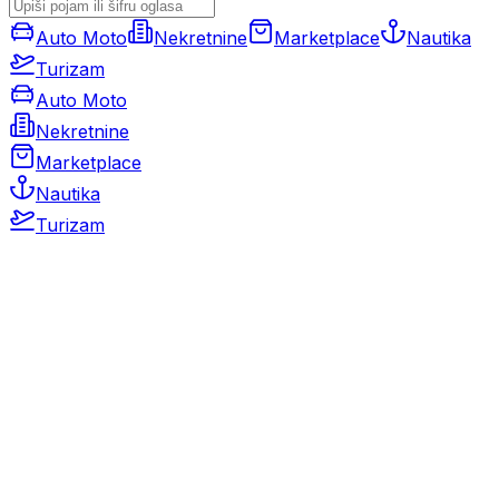
Auto Moto
Nekretnine
Marketplace
Nautika
Turizam
Auto Moto
Nekretnine
Marketplace
Nautika
Turizam
Auto Moto
Rabljeni automobili
Novi automobili
Motocikli / motori
Gospodarska vozila
Rezervni dijelovi i oprema
Kamperi i kamp prikolice