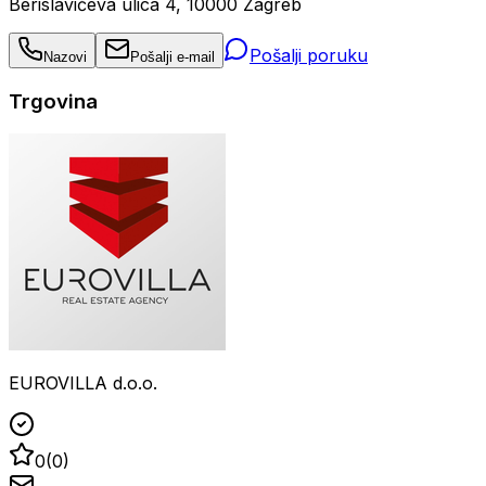
Berislavićeva ulica 4, 10000 Zagreb
Pošalji poruku
Nazovi
Pošalji e-mail
Trgovina
EUROVILLA d.o.o.
0
(
0
)