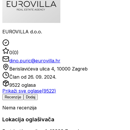
EUROVILLA d.o.o.
0
(
0
)
dino.puric@eurovilla.hr
Berislavićeva ulica 4, 10000 Zagreb
Član od
26. 09. 2024.
9522
oglasa
Prikaži sve oglase
(
9522
)
Recenzije
Dodaj
Nema recenzija
Lokacija oglašivača