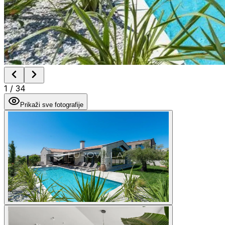
1
/
34
Prikaži sve fotografije