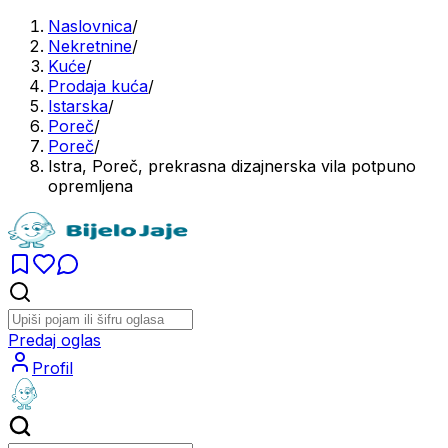
Naslovnica
/
Nekretnine
/
Kuće
/
Prodaja kuća
/
Istarska
/
Poreč
/
Poreč
/
Istra, Poreč, prekrasna dizajnerska vila potpuno
opremljena
Predaj oglas
Profil