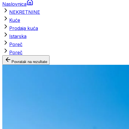
Naslovnica
NEKRETNINE
Kuće
Prodaja kuća
Istarska
Poreč
Poreč
Povratak na rezultate