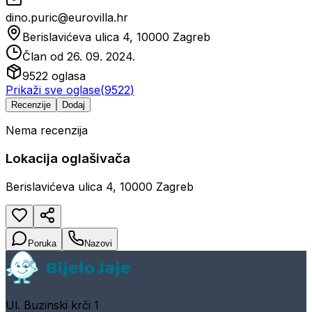
dino.puric@eurovilla.hr
Berislavićeva ulica 4, 10000 Zagreb
Član od
26. 09. 2024.
9522
oglasa
Prikaži sve oglase
(
9522
)
Recenzije
Dodaj
Nema recenzija
Lokacija oglašivača
Berislavićeva ulica 4, 10000 Zagreb
Poruka
Nazovi
Ul. Buzinski krči 1