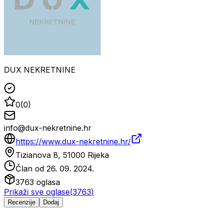
DUX NEKRETNINE
0
(
0
)
info@dux-nekretnine.hr
https://www.dux-nekretnine.hr/
Tizianova 8, 51000 Rijeka
Član od
26. 09. 2024.
3763
oglasa
Prikaži sve oglase
(
3763
)
Recenzije
Dodaj