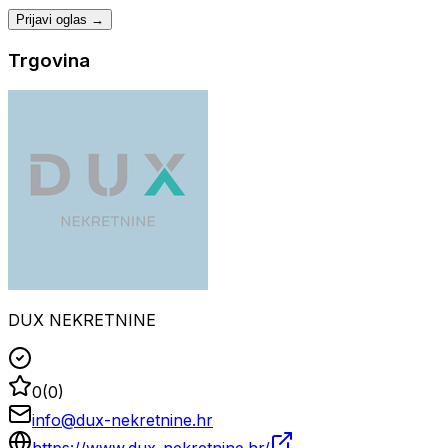
Prijavi oglas →
Trgovina
DUX NEKRETNINE
0
(
0
)
info@dux-nekretnine.hr