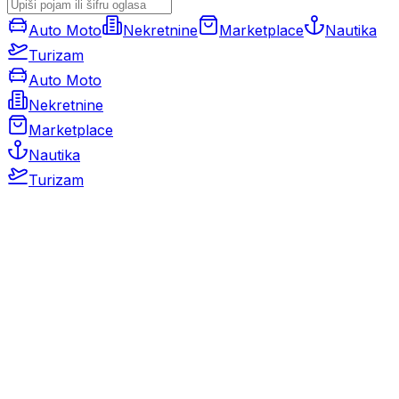
Auto Moto
Nekretnine
Marketplace
Nautika
Turizam
Auto Moto
Nekretnine
Marketplace
Nautika
Turizam
Auto Moto
Rabljeni automobili
Novi automobili
Motocikli / motori
Gospodarska vozila
Rezervni dijelovi i oprema
Kamperi i kamp prikolice