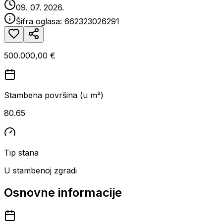
09. 07. 2026.
Šifra oglasa:
662323026291
500.000,00 €
Stambena površina (u m²)
80.65
Tip stana
U stambenoj zgradi
Osnovne informacije