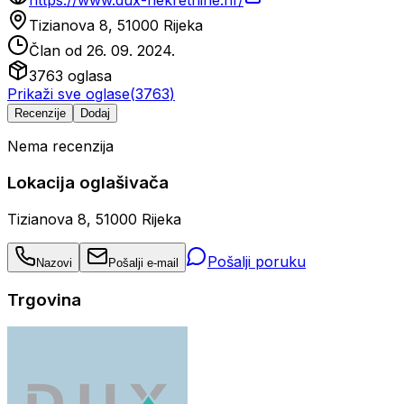
https://www.dux-nekretnine.hr/
Tizianova 8, 51000 Rijeka
Član od
26. 09. 2024.
3763
oglasa
Prikaži sve oglase
(
3763
)
Recenzije
Dodaj
Nema recenzija
Lokacija oglašivača
Tizianova 8, 51000 Rijeka
Pošalji poruku
Nazovi
Pošalji e-mail
Trgovina