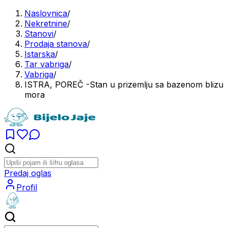
Naslovnica
/
Nekretnine
/
Stanovi
/
Prodaja stanova
/
Istarska
/
Tar vabriga
/
Vabriga
/
ISTRA, POREČ -Stan u prizemlju sa bazenom blizu
mora
Predaj oglas
Profil