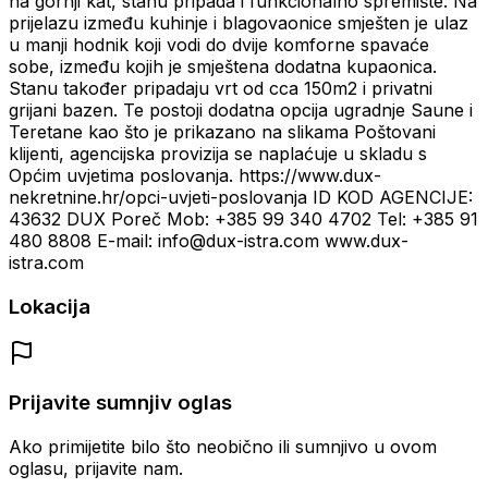
na gornji kat, stanu pripada i funkcionalno spremište. Na
prijelazu između kuhinje i blagovaonice smješten je ulaz
u manji hodnik koji vodi do dvije komforne spavaće
sobe, između kojih je smještena dodatna kupaonica.
Stanu također pripadaju vrt od cca 150m2 i privatni
grijani bazen. Te postoji dodatna opcija ugradnje Saune i
Teretane kao što je prikazano na slikama Poštovani
klijenti, agencijska provizija se naplaćuje u skladu s
Općim uvjetima poslovanja. https://www.dux-
nekretnine.hr/opci-uvjeti-poslovanja ID KOD AGENCIJE:
43632 DUX Poreč Mob: +385 99 340 4702 Tel: +385 91
480 8808 E-mail: info@dux-istra.com www.dux-
istra.com
Lokacija
Prijavite sumnjiv oglas
Ako primijetite bilo što neobično ili sumnjivo u ovom
oglasu, prijavite nam.