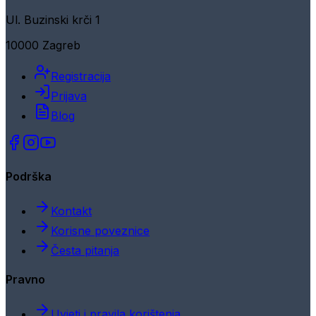
Ul. Buzinski krči 1
10000 Zagreb
Registracija
Prijava
Blog
Podrška
Kontakt
Korisne poveznice
Česta pitanja
Pravno
Uvjeti i pravila korištenja