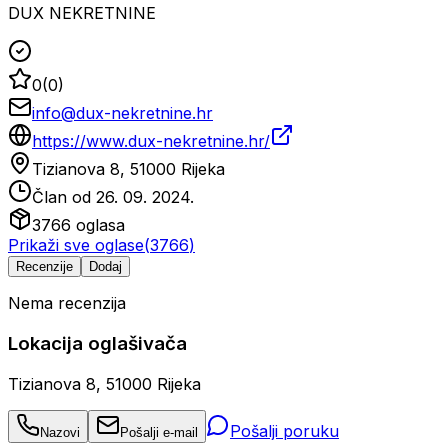
DUX NEKRETNINE
0
(
0
)
info@dux-nekretnine.hr
https://www.dux-nekretnine.hr/
Tizianova 8, 51000 Rijeka
Član od
26. 09. 2024.
3766
oglasa
Prikaži sve oglase
(
3766
)
Recenzije
Dodaj
Nema recenzija
Lokacija oglašivača
Tizianova 8, 51000 Rijeka
Pošalji poruku
Nazovi
Pošalji e-mail