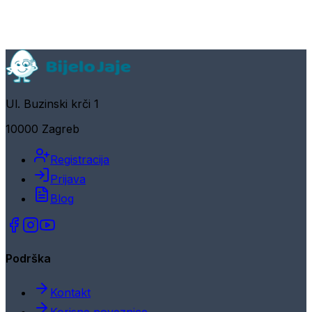
Ul. Buzinski krči 1
10000 Zagreb
Registracija
Prijava
Blog
Podrška
Kontakt
Korisne poveznice