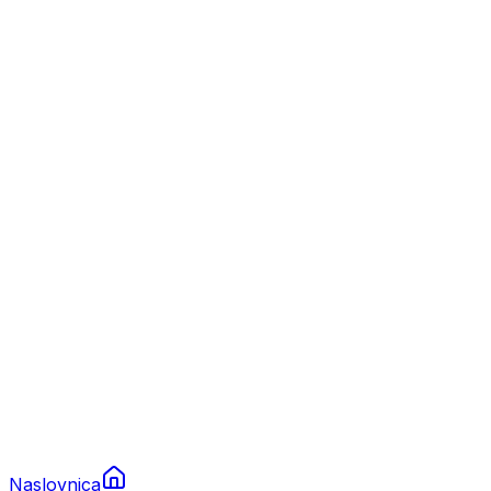
Nautika
Plovila
Charter
Prikolice za plovila
Brodski rezervni dijelovi
Nautička oprema
Brodski motori
Turizam
Apartmani
Sobe
Kuće za odmor
Aranžmani
Naslovnica