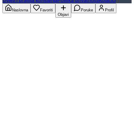
Uvjeti i pravila korištenja
Politika privatnosti
Kolačići
Naslovna
Favoriti
Poruke
Profil
Objavi