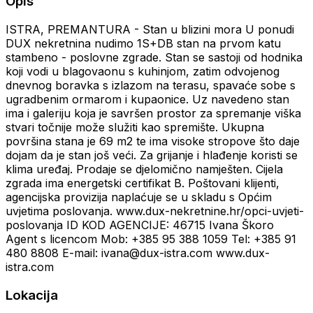
Opis
ISTRA, PREMANTURA - Stan u blizini mora U ponudi
DUX nekretnina nudimo 1S+DB stan na prvom katu
stambeno - poslovne zgrade. Stan se sastoji od hodnika
koji vodi u blagovaonu s kuhinjom, zatim odvojenog
dnevnog boravka s izlazom na terasu, spavaće sobe s
ugradbenim ormarom i kupaonice. Uz navedeno stan
ima i galeriju koja je savršen prostor za spremanje viška
stvari točnije može služiti kao spremište. Ukupna
površina stana je 69 m2 te ima visoke stropove što daje
dojam da je stan još veći. Za grijanje i hlađenje koristi se
klima uređaj. Prodaje se djelomično namješten. Cijela
zgrada ima energetski certifikat B. Poštovani klijenti,
agencijska provizija naplaćuje se u skladu s Općim
uvjetima poslovanja. www.dux-nekretnine.hr/opci-uvjeti-
poslovanja ID KOD AGENCIJE: 46715 Ivana Škoro
Agent s licencom Mob: +385 95 388 1059 Tel: +385 91
480 8808 E-mail: ivana@dux-istra.com www.dux-
istra.com
Lokacija