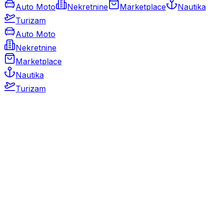
Auto Moto
Nekretnine
Marketplace
Nautika
Turizam
Auto Moto
Nekretnine
Marketplace
Nautika
Turizam
Auto Moto
Rabljeni automobili
Novi automobili
Motocikli / motori
Gospodarska vozila
Rezervni dijelovi i oprema
Kamperi i kamp prikolice