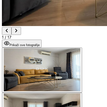
1
/
17
Prikaži sve fotografije