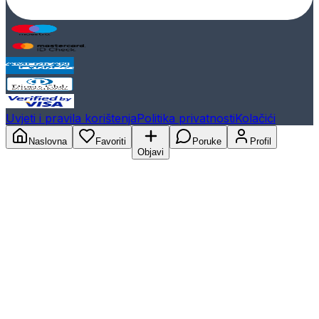
Uvjeti i pravila korištenja
Politika privatnosti
Kolačići
Naslovna
Favoriti
Poruke
Profil
Objavi