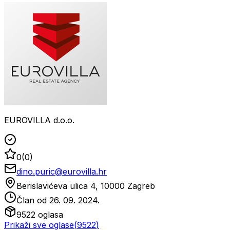
EUROVILLA d.o.o.
0
(
0
)
dino.puric@eurovilla.hr
Berislavićeva ulica 4, 10000 Zagreb
Član od
26. 09. 2024.
9522
oglasa
Prikaži sve oglase
(
9522
)