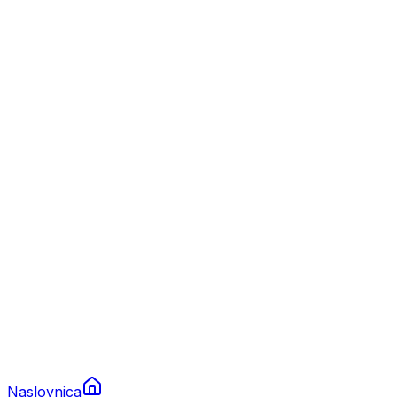
Nautika
Plovila
Charter
Prikolice za plovila
Brodski rezervni dijelovi
Nautička oprema
Brodski motori
Turizam
Apartmani
Sobe
Kuće za odmor
Aranžmani
Naslovnica