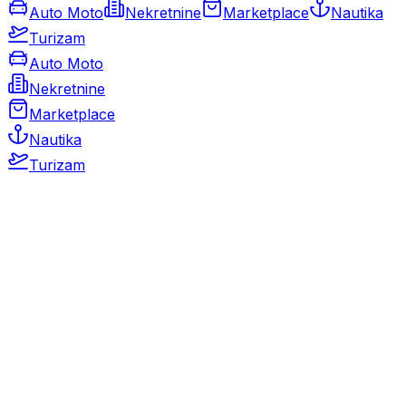
Auto Moto
Nekretnine
Marketplace
Nautika
Turizam
Auto Moto
Nekretnine
Marketplace
Nautika
Turizam
Auto Moto
Rabljeni automobili
Novi automobili
Motocikli / motori
Gospodarska vozila
Rezervni dijelovi i oprema
Kamperi i kamp prikolice