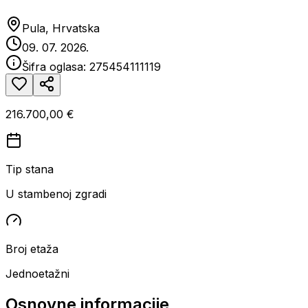
Pula, Hrvatska
09. 07. 2026.
Šifra oglasa:
275454111119
216.700,00 €
Tip stana
U stambenoj zgradi
Broj etaža
Jednoetažni
Osnovne informacije