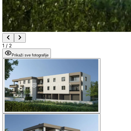
1
/
2
Prikaži sve fotografije