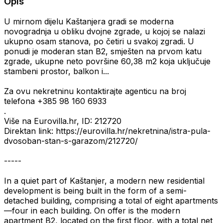
Opis
U mirnom dijelu Kaštanjera gradi se moderna
novogradnja u obliku dvojne zgrade, u kojoj se nalazi
ukupno osam stanova, po četiri u svakoj zgradi. U
ponudi je moderan stan B2, smješten na prvom katu
zgrade, ukupne neto površine 60,38 m2 koja uključuje
stambeni prostor, balkon i...
Za ovu nekretninu kontaktirajte agenticu na broj
telefona +385 98 160 6933
.
Više na Eurovilla.hr, ID: 212720
Direktan link: https://eurovilla.hr/nekretnina/istra-pula-
dvosoban-stan-s-garazom/212720/
-----
In a quiet part of Kaštanjer, a modern new residential
development is being built in the form of a semi-
detached building, comprising a total of eight apartments
—four in each building. On offer is the modern
apartment B2, located on the first floor, with a total net