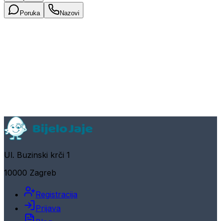
Poruka
Nazovi
Ul. Buzinski krči 1
10000 Zagreb
Registracija
Prijava