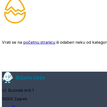
Vrati se na
početnu stranicu
ili odaberi neku od kategori
Ul. Buzinski krči 1
10000 Zagreb