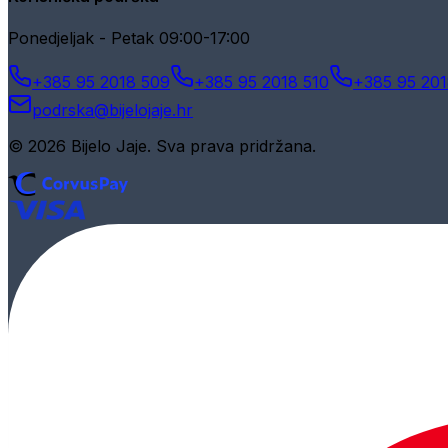
Ponedjeljak - Petak 09:00-17:00
+385 95 2018 509
+385 95 2018 510
+385 95 201
podrska@bijelojaje.hr
© 2026 Bijelo Jaje. Sva prava pridržana.