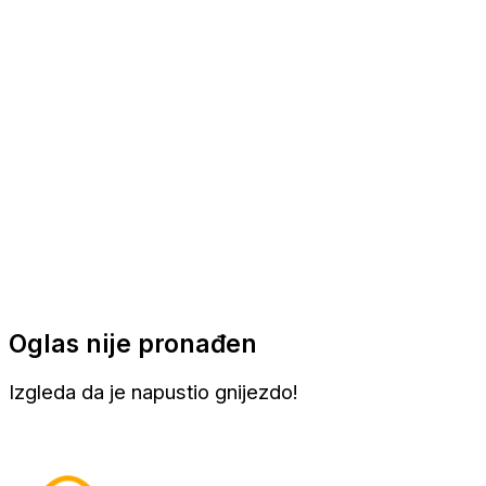
Apartmani
Sobe
Kuće za odmor
Aranžmani
Oglas nije pronađen
Izgleda da je napustio gnijezdo!