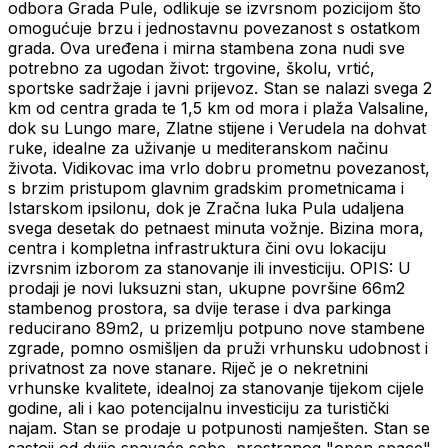
odbora Grada Pule, odlikuje se izvrsnom pozicijom što
omogućuje brzu i jednostavnu povezanost s ostatkom
grada. Ova uređena i mirna stambena zona nudi sve
potrebno za ugodan život: trgovine, školu, vrtić,
sportske sadržaje i javni prijevoz. Stan se nalazi svega 2
km od centra grada te 1,5 km od mora i plaža Valsaline,
dok su Lungo mare, Zlatne stijene i Verudela na dohvat
ruke, idealne za uživanje u mediteranskom načinu
života. Vidikovac ima vrlo dobru prometnu povezanost,
s brzim pristupom glavnim gradskim prometnicama i
Istarskom ipsilonu, dok je Zračna luka Pula udaljena
svega desetak do petnaest minuta vožnje. Bizina mora,
centra i kompletna infrastruktura čini ovu lokaciju
izvrsnim izborom za stanovanje ili investiciju. OPIS: U
prodaji je novi luksuzni stan, ukupne površine 66m2
stambenog prostora, sa dvije terase i dva parkinga
reducirano 89m2, u prizemlju potpuno nove stambene
zgrade, pomno osmišljen da pruži vrhunsku udobnost i
privatnost za nove stanare. Riječ je o nekretnini
vrhunske kvalitete, idealnoj za stanovanje tijekom cijele
godine, ali i kao potencijalnu investiciju za turistički
najam. Stan se prodaje u potpunosti namješten. Stan se