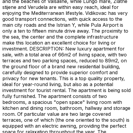
and the beaches of Valsaline, while Lungo mare, Zlatne
stijene and Verudela are within easy reach, ideal for
enjoying the Mediterranean lifestyle. Vidikovac has very
good transport connections, with quick access to the
main city roads and the Istrian Y, while Pula Airport is
only a ten to fifteen minute drive away. The proximity to
the sea, the center and the complete infrastructure
make this location an excellent choice for living or
investment. DESCRIPTION: New luxury apartment for
sale, with a total area of ​​66m2 of living space, with two
terraces and two parking spaces, reduced to 89m2, on
the ground floor of a brand new residential building,
carefully designed to provide superior comfort and
privacy for new tenants. This is a top quality property,
ideal for year-round living, but also as a potential
investment for tourist rental. The apartment is being sold
fully furnished. The apartment consists of two
bedrooms, a spacious "open space" living room with
kitchen and dining room, bathroom, hallway and storage
room. Of particular value are two large covered
terraces, one of which (the one oriented to the south) is
equipped with an electric awning, providing the perfect
space for relaxation throughout the year. The