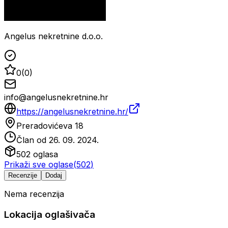
Angelus nekretnine d.o.o.
0
(
0
)
info@angelusnekretnine.hr
https://angelusnekretnine.hr/
Preradovićeva 18
Član od
26. 09. 2024.
502
oglasa
Prikaži sve oglase
(
502
)
Recenzije
Dodaj
Nema recenzija
Lokacija oglašivača