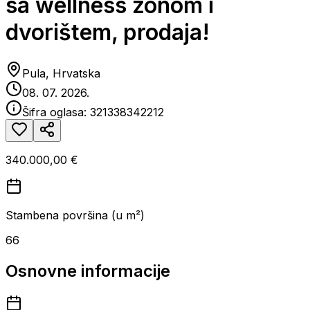
sa wellness zonom i
dvorištem, prodaja!
Pula, Hrvatska
08. 07. 2026.
Šifra oglasa:
321338342212
340.000,00 €
Stambena površina (u m²)
66
Osnovne informacije