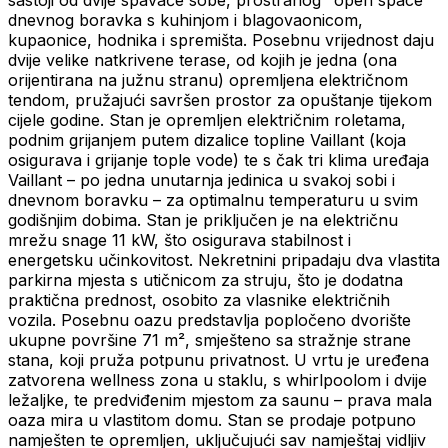
sastoji od dvije spavaće sobe, prostranog "open space"
dnevnog boravka s kuhinjom i blagovaonicom,
kupaonice, hodnika i spremišta. Posebnu vrijednost daju
dvije velike natkrivene terase, od kojih je jedna (ona
orijentirana na južnu stranu) opremljena električnom
tendom, pružajući savršen prostor za opuštanje tijekom
cijele godine. Stan je opremljen električnim roletama,
podnim grijanjem putem dizalice topline Vaillant (koja
osigurava i grijanje tople vode) te s čak tri klima uređaja
Vaillant – po jedna unutarnja jedinica u svakoj sobi i
dnevnom boravku – za optimalnu temperaturu u svim
godišnjim dobima. Stan je priključen je na električnu
mrežu snage 11 kW, što osigurava stabilnost i
energetsku učinkovitost. Nekretnini pripadaju dva vlastita
parkirna mjesta s utičnicom za struju, što je dodatna
praktična prednost, osobito za vlasnike električnih
vozila. Posebnu oazu predstavlja popločeno dvorište
ukupne površine 71 m², smješteno sa stražnje strane
stana, koji pruža potpunu privatnost. U vrtu je uređena
zatvorena wellness zona u staklu, s whirlpoolom i dvije
ležaljke, te predviđenim mjestom za saunu – prava mala
oaza mira u vlastitom domu. Stan se prodaje potpuno
namješten te opremljen, uključujući sav namještaj vidljiv