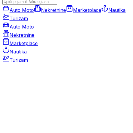
Auto Moto
Nekretnine
Marketplace
Nautika
Turizam
Auto Moto
Nekretnine
Marketplace
Nautika
Turizam
Auto Moto
Rabljeni automobili
Novi automobili
Motocikli / motori
Gospodarska vozila
Rezervni dijelovi i oprema
Kamperi i kamp prikolice