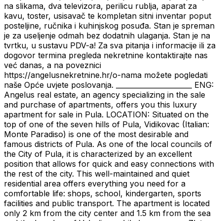
na slikama, dva televizora, perilicu rublja, aparat za
kavu, toster, usisavač te kompletan sitni inventar poput
posteljine, ručnika i kuhinjskog posuđa. Stan je spreman
je za useljenje odmah bez dodatnih ulaganja. Stan je na
tvrtku, u sustavu PDV-a! Za sva pitanja i informacije ili za
dogovor termina pregleda nekretnine kontaktirajte nas
već danas, a na poveznici
https://angelusnekretnine.hr/o-nama možete pogledati
naše Opće uvjete poslovanja. ______________________ ENG:
Angelus real estate, an agency specializing in the sale
and purchase of apartments, offers you this luxury
apartment for sale in Pula. LOCATION: Situated on the
top of one of the seven hills of Pula, Vidikovac (Italian:
Monte Paradiso) is one of the most desirable and
famous districts of Pula. As one of the local councils of
the City of Pula, it is characterized by an excellent
position that allows for quick and easy connections with
the rest of the city. This well-maintained and quiet
residential area offers everything you need for a
comfortable life: shops, school, kindergarten, sports
facilities and public transport. The apartment is located
only 2 km from the city center and 1.5 km from the sea