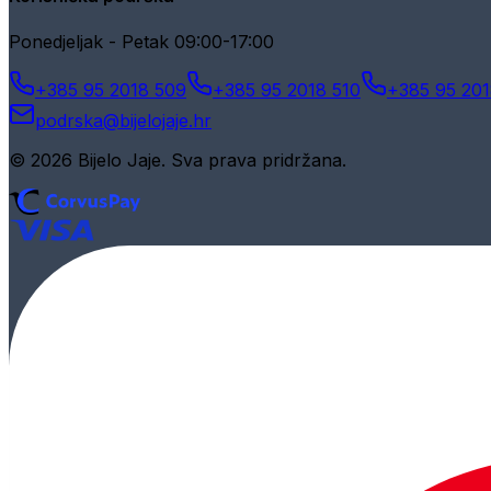
Ponedjeljak - Petak 09:00-17:00
+385 95 2018 509
+385 95 2018 510
+385 95 201
podrska@bijelojaje.hr
© 2026 Bijelo Jaje. Sva prava pridržana.