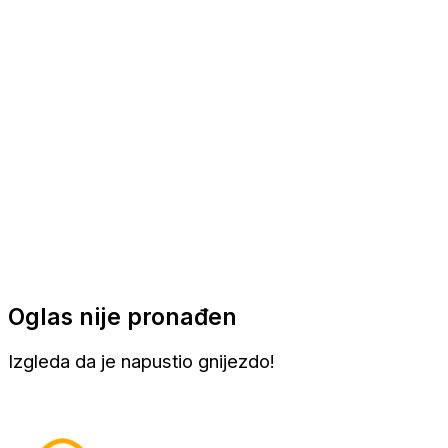
Apartmani
Sobe
Kuće za odmor
Aranžmani
Oglas nije pronađen
Izgleda da je napustio gnijezdo!