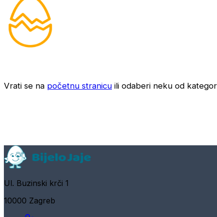
Vrati se na
početnu stranicu
ili odaberi neku od kategori
Ul. Buzinski krči 1
10000 Zagreb