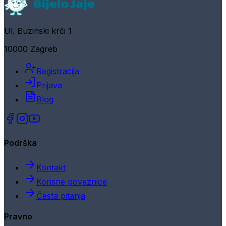
Ul. Buzinski krči 1
10000 Zagreb
Registracija
Prijava
Blog
Podrška
Kontakt
Korisne poveznice
Česta pitanja
Pravno