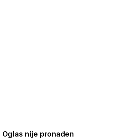
Nautička oprema
Brodski motori
Turizam
Apartmani
Sobe
Kuće za odmor
Aranžmani
Oglas nije pronađen