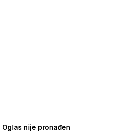
Nautička oprema
Brodski motori
Turizam
Apartmani
Sobe
Kuće za odmor
Aranžmani
Oglas nije pronađen