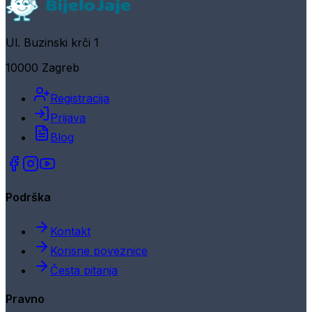
Ul. Buzinski krči 1
10000 Zagreb
Registracija
Prijava
Blog
Podrška
Kontakt
Korisne poveznice
Česta pitanja
Pravno