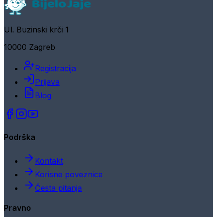
Ul. Buzinski krči 1
10000 Zagreb
Registracija
Prijava
Blog
Podrška
Kontakt
Korisne poveznice
Česta pitanja
Pravno