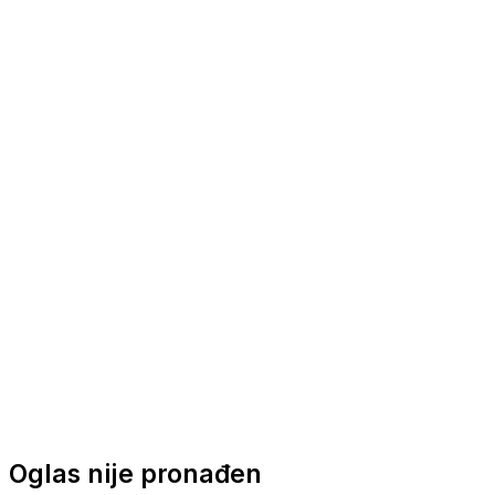
Nautička oprema
Brodski motori
Turizam
Apartmani
Sobe
Kuće za odmor
Aranžmani
Oglas nije pronađen