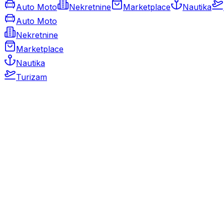
Auto Moto
Nekretnine
Marketplace
Nautika
Auto Moto
Nekretnine
Marketplace
Nautika
Turizam
Auto Moto
Rabljeni automobili
Novi automobili
Motocikli / motori
Gospodarska vozila
Rezervni dijelovi i oprema
Kamperi i kamp prikolice
Oldtimeri