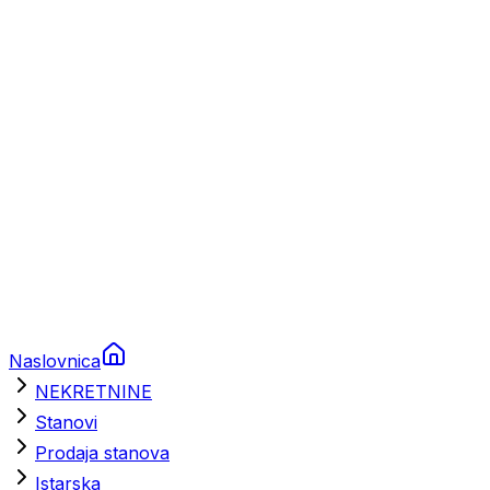
Prikolice za plovila
Brodski rezervni dijelovi
Nautička oprema
Brodski motori
Turizam
Apartmani
Sobe
Kuće za odmor
Aranžmani
Naslovnica
NEKRETNINE
Stanovi
Prodaja stanova
Istarska