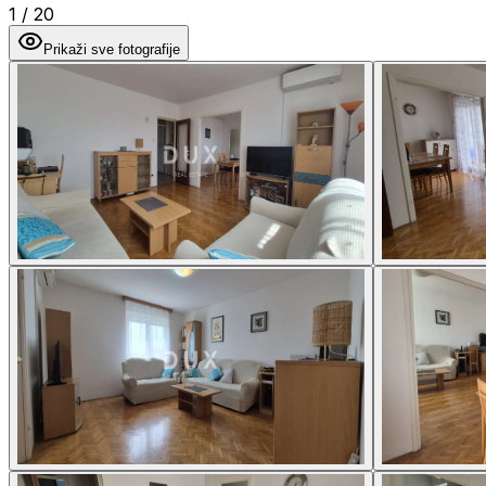
1
/
20
Prikaži sve fotografije