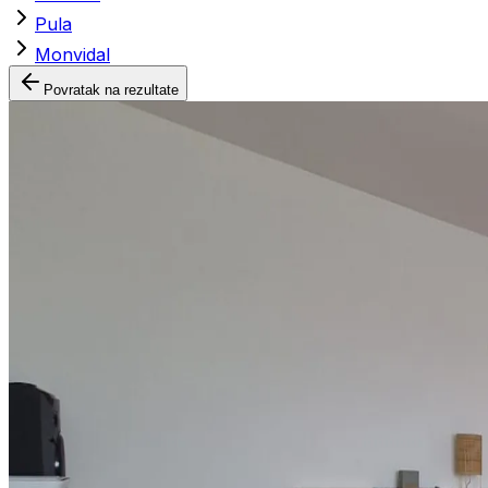
Pula
Monvidal
Povratak na rezultate