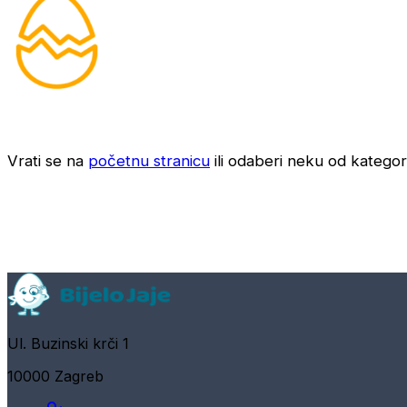
Vrati se na
početnu stranicu
ili odaberi neku od kategori
Ul. Buzinski krči 1
10000 Zagreb