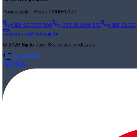
Ponedjeljak - Petak 09:00-17:00
+385 95 2018 509
+385 95 2018 510
+385 95 201
podrska@bijelojaje.hr
© 2026 Bijelo Jaje. Sva prava pridržana.