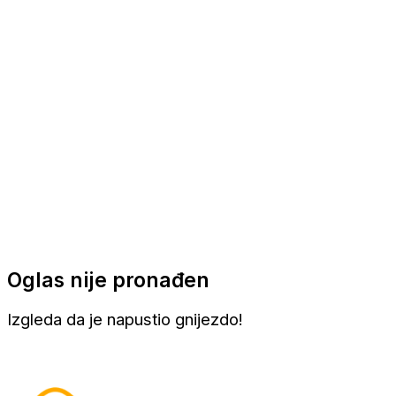
Apartmani
Sobe
Kuće za odmor
Aranžmani
Oglas nije pronađen
Izgleda da je napustio gnijezdo!