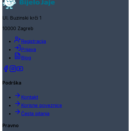
Ul. Buzinski krči 1
10000 Zagreb
Registracija
Prijava
Blog
Podrška
Kontakt
Korisne poveznice
Česta pitanja
Pravno