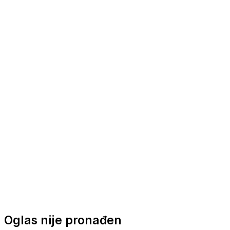
Nautička oprema
Brodski motori
Turizam
Apartmani
Sobe
Kuće za odmor
Aranžmani
Oglas nije pronađen