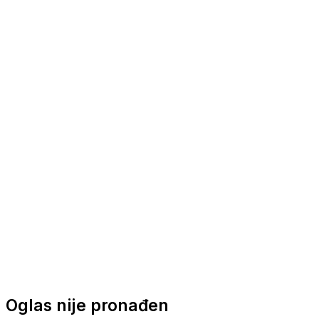
Nautička oprema
Brodski motori
Turizam
Apartmani
Sobe
Kuće za odmor
Aranžmani
Oglas nije pronađen