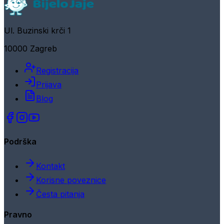
Ul. Buzinski krči 1
10000 Zagreb
Registracija
Prijava
Blog
Podrška
Kontakt
Korisne poveznice
Česta pitanja
Pravno