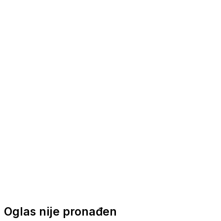
Nautička oprema
Brodski motori
Turizam
Apartmani
Sobe
Kuće za odmor
Aranžmani
Oglas nije pronađen