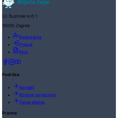
Ul. Buzinski krči 1
10000 Zagreb
Registracija
Prijava
Blog
Podrška
Kontakt
Korisne poveznice
Česta pitanja
Pravno