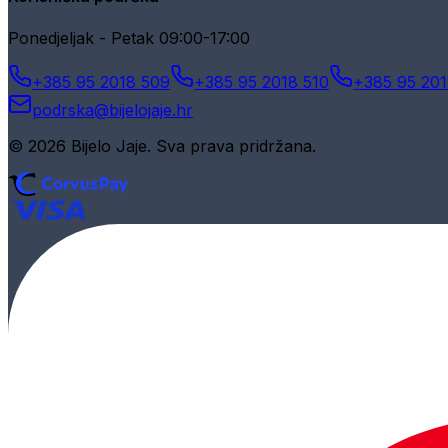
Ponedjeljak - Petak 09:00-17:00
+385 95 2018 509
+385 95 2018 510
+385 95 201
podrska@bijelojaje.hr
© 2026 Bijelo Jaje. Sva prava pridržana.