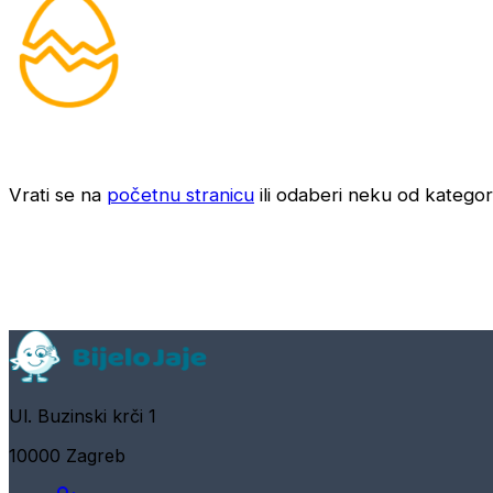
Vrati se na
početnu stranicu
ili odaberi neku od kategori
Ul. Buzinski krči 1
10000 Zagreb