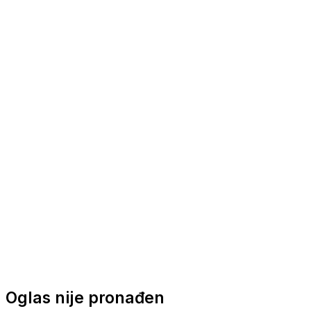
Nautička oprema
Brodski motori
Turizam
Apartmani
Sobe
Kuće za odmor
Aranžmani
Oglas nije pronađen