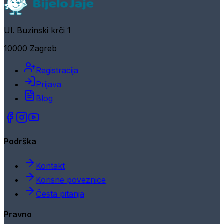
Ul. Buzinski krči 1
10000 Zagreb
Registracija
Prijava
Blog
Podrška
Kontakt
Korisne poveznice
Česta pitanja
Pravno