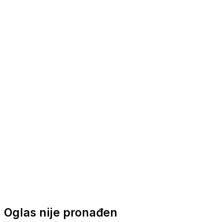
Nautička oprema
Brodski motori
Turizam
Apartmani
Sobe
Kuće za odmor
Aranžmani
Oglas nije pronađen