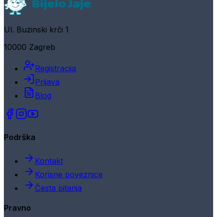
Ul. Buzinski krči 1
10000 Zagreb
Registracija
Prijava
Blog
Podrška
Kontakt
Korisne poveznice
Česta pitanja
Pravno