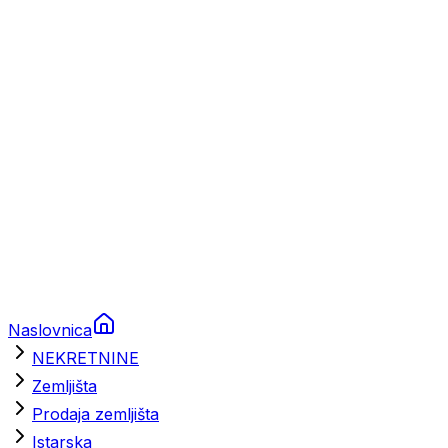
Prikolice za plovila
Brodski rezervni dijelovi
Nautička oprema
Brodski motori
Turizam
Apartmani
Sobe
Kuće za odmor
Aranžmani
Naslovnica
NEKRETNINE
Zemljišta
Prodaja zemljišta
Istarska