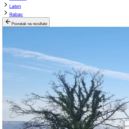
Labin
Rabac
Povratak na rezultate