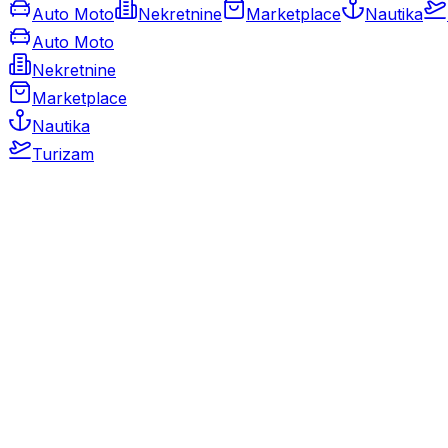
Auto Moto
Nekretnine
Marketplace
Nautika
Auto Moto
Nekretnine
Marketplace
Nautika
Turizam
Auto Moto
Rabljeni automobili
Novi automobili
Motocikli / motori
Gospodarska vozila
Rezervni dijelovi i oprema
Kamperi i kamp prikolice
Oldtimeri