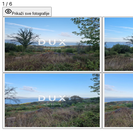
1
/
6
Prikaži sve fotografije