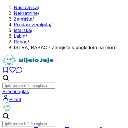
Naslovnica
/
Nekretnine
/
Zemljišta
/
Prodaja zemljišta
/
Istarska
/
Labin
/
Rabac
/
ISTRA, RABAC - Zemljište s pogledom na more
Predaj oglas
Profil