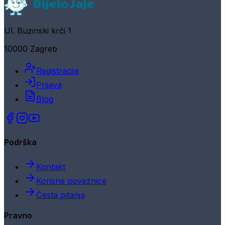
Ul. Buzinski krči 1
10000 Zagreb
Registracija
Prijava
Blog
Podrška
Kontakt
Korisne poveznice
Česta pitanja
Pravno