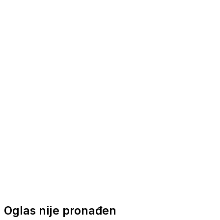
Nautička oprema
Brodski motori
Turizam
Apartmani
Sobe
Kuće za odmor
Aranžmani
Oglas nije pronađen