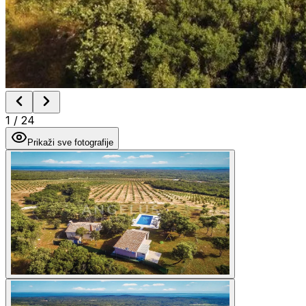
1
/
24
Prikaži sve fotografije