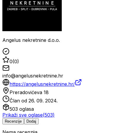
Angelus nekretnine d.o.o.
0
(
0
)
info@angelusnekretnine.hr
https://angelusnekretnine.hr/
Preradovićeva 18
Član od
26. 09. 2024.
503
oglasa
Prikaži sve oglase
(
503
)
Recenzije
Dodaj
Nema recenzija