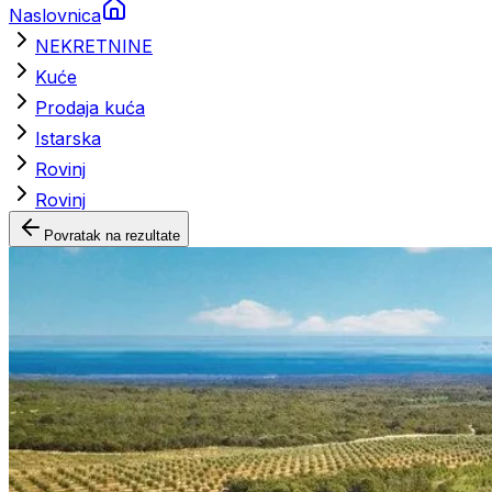
Naslovnica
NEKRETNINE
Kuće
Prodaja kuća
Istarska
Rovinj
Rovinj
Povratak na rezultate