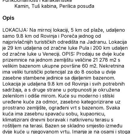
Kamin, Tuš kabina, Perilica posuđa
Opis
LOKACIJA: Na mirnoj lokaciji, 5 km od plaže, udaljeno
samo 9.8 km od Rovinja i Poreča jednog od
najprivlačnijih turističkih odredišta na Jadranu. Lokacija
je 29 km udaljena od zračne luke Pula i 200 km udaljen
od zračne luke u Veneciji. OPIS: Prodaju se dvije kuće
prizemnice na jednom zemljištu veličine 21 278 m2 s
velikim bazenom ukupne površine 60 m2. Nekretnina
ima veliki turistički potencijal za do 8 osoba u dvije
zasebne stambene jedinice sa dijeljenim bazenom.
Lokacija je udaljena 9.8 km od Rovinja i svih potrebnih
sadržaja, a s druge strane u potpunosti je okružena
zelenilom i odiše mirom. Kuće su moderno i stilski
uređene kuće za odmor, zasebno kategorizirane uz
prostrano zemljište, ograđeni vrt s bazenom. Svaka
kuća ima zasebnu spavaću sobu, kupaonicu,
klimatizirani dnevni boravak i natkrivenu terasu s
roštiljem na terasi. Bazen se skladno smjestio između
dvije kuće u njegovanom vrtu. Imanje je na osami i stoga