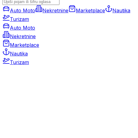
Auto Moto
Nekretnine
Marketplace
Nautika
Turizam
Auto Moto
Nekretnine
Marketplace
Nautika
Turizam
Auto Moto
Rabljeni automobili
Novi automobili
Motocikli / motori
Gospodarska vozila
Rezervni dijelovi i oprema
Kamperi i kamp prikolice