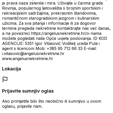
je prava oaza zelenila i mira. Uživajte u čarima grada
Rovinja, popularnog ljetovališta s brojnim sportskim i
rekreacijskim sadržajima, prekrasnim štandovima,
romantičnom starogradskom jezgrom i kulinarskim
užicima. Za sva pitanja i informacije ili za dogovor
termina pregleda nekretnine kontaktirajte nas već danas,
a na poveznici https://angelusnekretnine.hr/o-nama
možete pogledati naše Opće uvjete poslovanja. ID KOD
AGENCIJE: 5351 Igor Vitasović Voditelj ureda Pula i
agent s licencom Mob: +385 95 712 66 33 E-mail:
i.vitasovic@angelusnekretnine.hr
www.angelusnekretnine.hr
Lokacija
Prijavite sumnjiv oglas
Ako primijetite bilo što neobično ili sumnjivo u ovom
oglasu, prijavite nam.