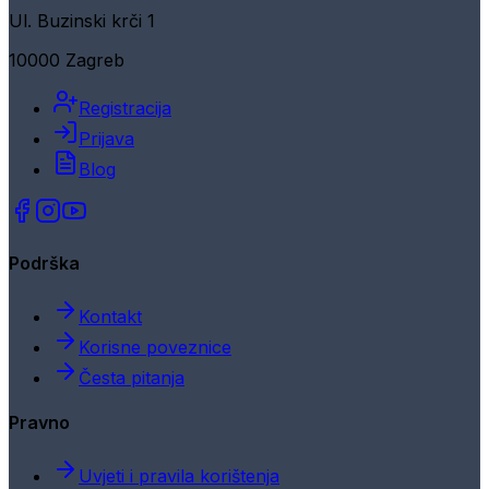
Ul. Buzinski krči 1
10000 Zagreb
Registracija
Prijava
Blog
Podrška
Kontakt
Korisne poveznice
Česta pitanja
Pravno
Uvjeti i pravila korištenja