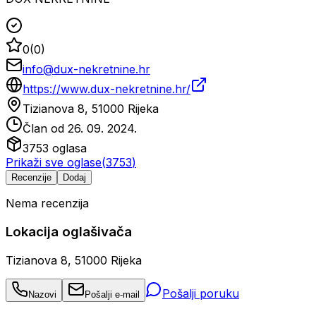
0
(
0
)
info@dux-nekretnine.hr
https://www.dux-nekretnine.hr/
Tizianova 8, 51000 Rijeka
Član od
26. 09. 2024.
3753
oglasa
Prikaži sve oglase
(
3753
)
Recenzije
Dodaj
Nema recenzija
Lokacija oglašivača
Tizianova 8, 51000 Rijeka
Pošalji poruku
Nazovi
Pošalji e-mail