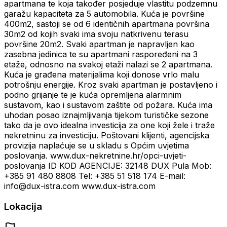
apartmana te koja također posjeduje vlastitu podzemnu
garažu kapaciteta za 5 automobila. Kuća je površine
400m2, sastoji se od 6 identičnih apartmana površina
30m2 od kojih svaki ima svoju natkrivenu terasu
površine 20m2. Svaki apartman je napravljen kao
zasebna jedinica te su apartmani raspoređeni na 3
etaže, odnosno na svakoj etaži nalazi se 2 apartmana.
Kuća je građena materijalima koji donose vrlo malu
potrošnju energije. Kroz svaki apartman je postavljeno i
podno grijanje te je kuća opremljena alarmnim
sustavom, kao i sustavom zaštite od požara. Kuća ima
uhodan posao iznajmljivanja tijekom turističke sezone
tako da je ovo idealna investicija za one koji žele i traže
nekretninu za investiciju. Poštovani klijenti, agencijska
provizija naplaćuje se u skladu s Općim uvjetima
poslovanja. www.dux-nekretnine.hr/opci-uvjeti-
poslovanja ID KOD AGENCIJE: 32148 DUX Pula Mob:
+385 91 480 8808 Tel: +385 51 518 174 E-mail:
info@dux-istra.com www.dux-istra.com
Lokacija