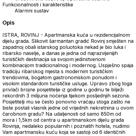
Funkcionalnosti i karakteristike
Alarmni sustav
Opis
ISTRA, ROVINJ - Apartmanska kuća u rezidencijalnom
dijelu grada. Slikovit šarmantan gradić Rovinj smješten na
zapadnoj obali istarskog poluotoka nekad je bio luka i
ribarsko naselje, a danas je jedna od najrazvijenijih
turističkih destinacija sa svojom jedinstvenom
kombinacijom tradicionalnog i modernog. Uspješno spaja
tradiciju ribarskog mjesta s modernim turističkim
trendovima, bogatom gastronomskom ponudom i
visokim standardom turističke usluge. Upravo zbog toga
privlači brojne posjetitelje iz godine u godinu te bilježi
rekordnih 3 milijuna noćenja tijekom posljednjih sezona.
Posjetitelji mu se često ponovno vraćaju stoga zašto ne
biste postali vlasnik jedne od vrijednih nekretnina u ovom
čarobnom gradu? Na udaljenosti od samo 850m od
mora i 1,5km od centra u apartmanskom dijelu grada
Rovinja, nedaleko popularnih i poznatih hotela, nudimo
Vam apartmansku kuću koja se sastoji od 6 identičnih