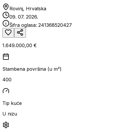
Rovinj, Hrvatska
09. 07. 2026.
Šifra oglasa:
241368520427
1.649.000,00 €
Stambena površina (u m²)
400
Tip kuće
U nizu