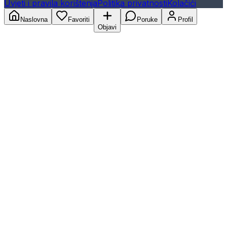
Uvjeti i pravila korištenja
Politika privatnosti
Kolačići
Naslovna
Favoriti
Poruke
Profil
Objavi