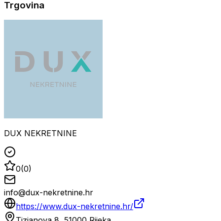
Trgovina
DUX NEKRETNINE
0
(
0
)
info@dux-nekretnine.hr
https://www.dux-nekretnine.hr/
Tizianova 8, 51000 Rijeka