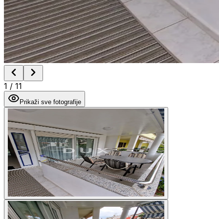
1
/
11
Prikaži sve fotografije