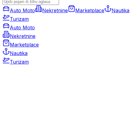
Auto Moto
Nekretnine
Marketplace
Nautika
Turizam
Auto Moto
Nekretnine
Marketplace
Nautika
Turizam
Auto Moto
Rabljeni automobili
Novi automobili
Motocikli / motori
Gospodarska vozila
Rezervni dijelovi i oprema
Kamperi i kamp prikolice