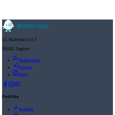
Ul. Buzinski krči 1
10000 Zagreb
Registracija
Prijava
Blog
Podrška
Kontakt