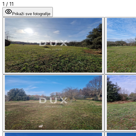
1
/
11
Prikaži sve fotografije