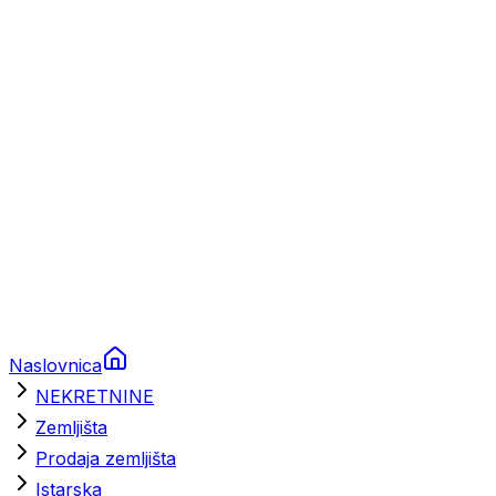
Prikolice za plovila
Brodski rezervni dijelovi
Nautička oprema
Brodski motori
Turizam
Apartmani
Sobe
Kuće za odmor
Aranžmani
Naslovnica
NEKRETNINE
Zemljišta
Prodaja zemljišta
Istarska