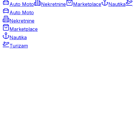
Auto Moto
Nekretnine
Marketplace
Nautika
Auto Moto
Nekretnine
Marketplace
Nautika
Turizam
Auto Moto
Rabljeni automobili
Novi automobili
Motocikli / motori
Gospodarska vozila
Rezervni dijelovi i oprema
Kamperi i kamp prikolice
Oldtimeri