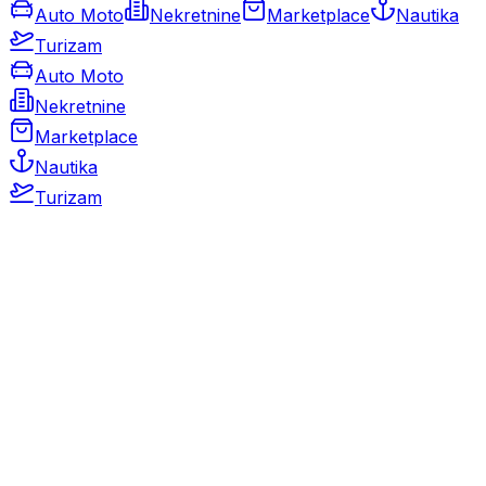
Auto Moto
Nekretnine
Marketplace
Nautika
Turizam
Auto Moto
Nekretnine
Marketplace
Nautika
Turizam
Auto Moto
Rabljeni automobili
Novi automobili
Motocikli / motori
Gospodarska vozila
Rezervni dijelovi i oprema
Kamperi i kamp prikolice