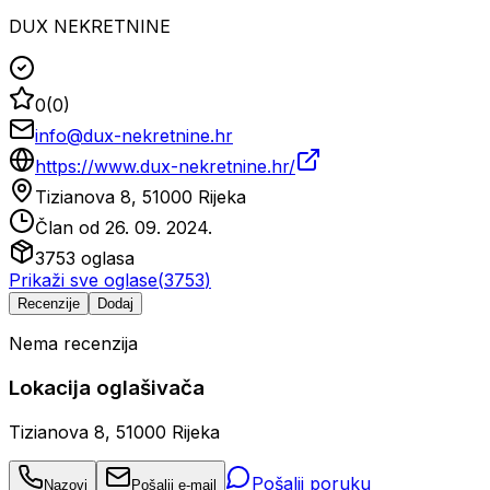
DUX NEKRETNINE
0
(
0
)
info@dux-nekretnine.hr
https://www.dux-nekretnine.hr/
Tizianova 8, 51000 Rijeka
Član od
26. 09. 2024.
3753
oglasa
Prikaži sve oglase
(
3753
)
Recenzije
Dodaj
Nema recenzija
Lokacija oglašivača
Tizianova 8, 51000 Rijeka
Pošalji poruku
Nazovi
Pošalji e-mail