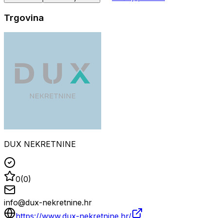
Trgovina
DUX NEKRETNINE
0
(
0
)
info@dux-nekretnine.hr
https://www.dux-nekretnine.hr/