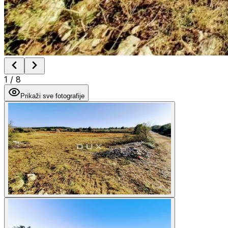
1
/
8
Prikaži sve fotografije