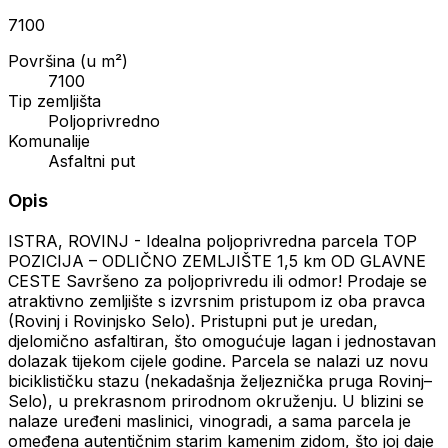
7100
Površina (u m²)
7100
Tip zemljišta
Poljoprivredno
Komunalije
Asfaltni put
Opis
ISTRA, ROVINJ - Idealna poljoprivredna parcela TOP
POZICIJA – ODLIČNO ZEMLJIŠTE 1,5 km OD GLAVNE
CESTE Savršeno za poljoprivredu ili odmor! Prodaje se
atraktivno zemljište s izvrsnim pristupom iz oba pravca
(Rovinj i Rovinjsko Selo). Pristupni put je uredan,
djelomično asfaltiran, što omogućuje lagan i jednostavan
dolazak tijekom cijele godine. Parcela se nalazi uz novu
biciklističku stazu (nekadašnja željeznička pruga Rovinj–
Selo), u prekrasnom prirodnom okruženju. U blizini se
nalaze uređeni maslinici, vinogradi, a sama parcela je
omeđena autentičnim starim kamenim zidom, što joj daje