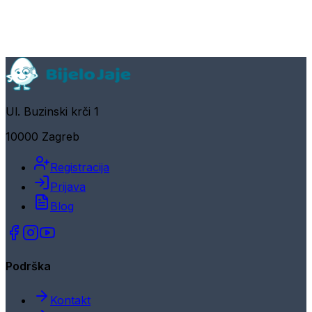
Ul. Buzinski krči 1
10000 Zagreb
Registracija
Prijava
Blog
Podrška
Kontakt