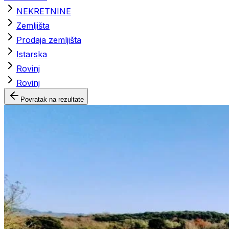
NEKRETNINE
Zemljišta
Prodaja zemljišta
Istarska
Rovinj
Rovinj
Povratak na rezultate