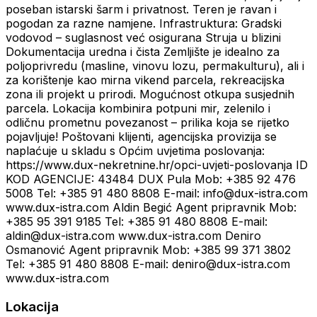
poseban istarski šarm i privatnost. Teren je ravan i
pogodan za razne namjene. Infrastruktura: Gradski
vodovod – suglasnost već osigurana Struja u blizini
Dokumentacija uredna i čista Zemljište je idealno za
poljoprivredu (masline, vinovu lozu, permakulturu), ali i
za korištenje kao mirna vikend parcela, rekreacijska
zona ili projekt u prirodi. Mogućnost otkupa susjednih
parcela. Lokacija kombinira potpuni mir, zelenilo i
odličnu prometnu povezanost – prilika koja se rijetko
pojavljuje! Poštovani klijenti, agencijska provizija se
naplaćuje u skladu s Općim uvjetima poslovanja:
https://www.dux-nekretnine.hr/opci-uvjeti-poslovanja ID
KOD AGENCIJE: 43484 DUX Pula Mob: +385 92 476
5008 Tel: +385 91 480 8808 E-mail: info@dux-istra.com
www.dux-istra.com Aldin Begić Agent pripravnik Mob:
+385 95 391 9185 Tel: +385 91 480 8808 E-mail:
aldin@dux-istra.com www.dux-istra.com Deniro
Osmanović Agent pripravnik Mob: +385 99 371 3802
Tel: +385 91 480 8808 E-mail: deniro@dux-istra.com
www.dux-istra.com
Lokacija