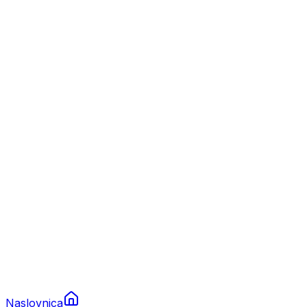
Nautika
Plovila
Charter
Prikolice za plovila
Brodski rezervni dijelovi
Nautička oprema
Brodski motori
Turizam
Apartmani
Sobe
Kuće za odmor
Aranžmani
Naslovnica