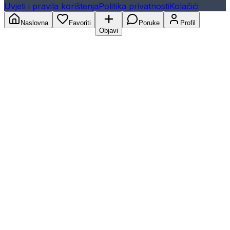
Uvjeti i pravila korištenja
Politika privatnosti
Kolačići
Naslovna
Favoriti
Poruke
Profil
Objavi