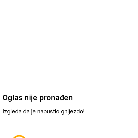
Apartmani
Sobe
Kuće za odmor
Aranžmani
Oglas nije pronađen
Izgleda da je napustio gnijezdo!