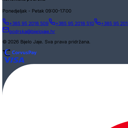
Ponedjeljak - Petak 09:00-17:00
+385 95 2018 509
+385 95 2018 510
+385 95 201
podrska@bijelojaje.hr
© 2026 Bijelo Jaje. Sva prava pridržana.