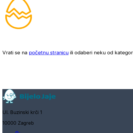
Vrati se na
početnu stranicu
ili odaberi neku od kategori
Ul. Buzinski krči 1
10000 Zagreb