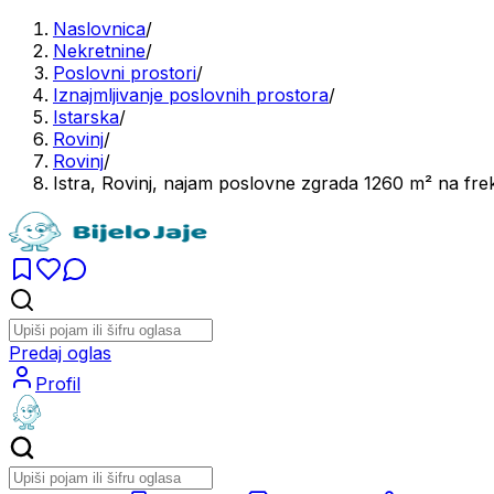
Naslovnica
/
Nekretnine
/
Poslovni prostori
/
Iznajmljivanje poslovnih prostora
/
Istarska
/
Rovinj
/
Rovinj
/
Istra, Rovinj, najam poslovne zgrada 1260 m² na frek
Predaj oglas
Profil