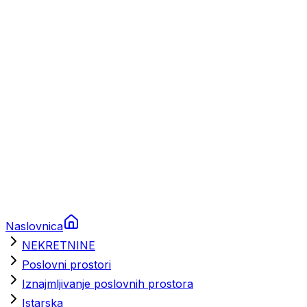
Prikolice za plovila
Brodski rezervni dijelovi
Nautička oprema
Brodski motori
Turizam
Apartmani
Sobe
Kuće za odmor
Aranžmani
Naslovnica
NEKRETNINE
Poslovni prostori
Iznajmljivanje poslovnih prostora
Istarska