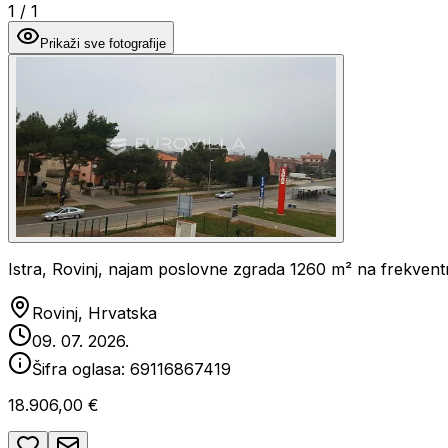
1
/
1
Prikaži sve fotografije
Istra, Rovinj, najam poslovne zgrada 1260 m² na frekventno
Rovinj, Hrvatska
09. 07. 2026.
Šifra oglasa:
69116867419
18.906,00 €