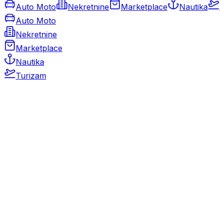
Auto Moto
Nekretnine
Marketplace
Nautika
Auto Moto
Nekretnine
Marketplace
Nautika
Turizam
Auto Moto
Rabljeni automobili
Novi automobili
Motocikli / motori
Gospodarska vozila
Rezervni dijelovi i oprema
Kamperi i kamp prikolice
Oldtimeri