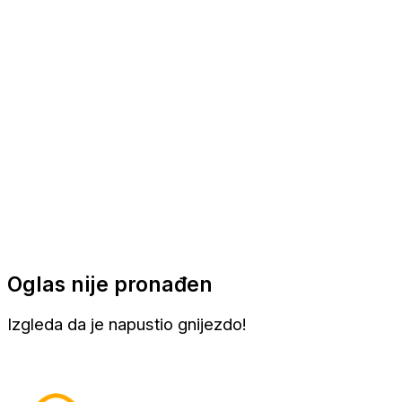
Apartmani
Sobe
Kuće za odmor
Aranžmani
Oglas nije pronađen
Izgleda da je napustio gnijezdo!