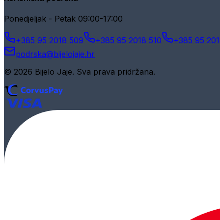
Ponedjeljak - Petak 09:00-17:00
+385 95 2018 509
+385 95 2018 510
+385 95 201
podrska@bijelojaje.hr
© 2026 Bijelo Jaje. Sva prava pridržana.