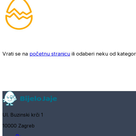
Vrati se na
početnu stranicu
ili odaberi neku od kategori
Ul. Buzinski krči 1
10000 Zagreb