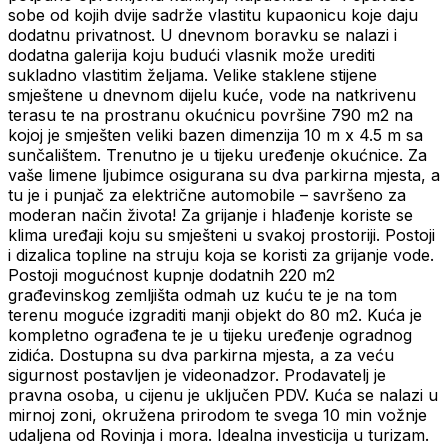
sobe od kojih dvije sadrže vlastitu kupaonicu koje daju
dodatnu privatnost. U dnevnom boravku se nalazi i
dodatna galerija koju budući vlasnik može urediti
sukladno vlastitim željama. Velike staklene stijene
smještene u dnevnom dijelu kuće, vode na natkrivenu
terasu te na prostranu okućnicu površine 790 m2 na
kojoj je smješten veliki bazen dimenzija 10 m x 4.5 m sa
sunčalištem. Trenutno je u tijeku uređenje okućnice. Za
vaše limene ljubimce osigurana su dva parkirna mjesta, a
tu je i punjač za električne automobile – savršeno za
moderan način života! Za grijanje i hlađenje koriste se
klima uređaji koju su smješteni u svakoj prostoriji. Postoji
i dizalica topline na struju koja se koristi za grijanje vode.
Postoji mogućnost kupnje dodatnih 220 m2
građevinskog zemljišta odmah uz kuću te je na tom
terenu moguće izgraditi manji objekt do 80 m2. Kuća je
kompletno ograđena te je u tijeku uređenje ogradnog
zidića. Dostupna su dva parkirna mjesta, a za veću
sigurnost postavljen je videonadzor. Prodavatelj je
pravna osoba, u cijenu je uključen PDV. Kuća se nalazi u
mirnoj zoni, okružena prirodom te svega 10 min vožnje
udaljena od Rovinja i mora. Idealna investicija u turizam.