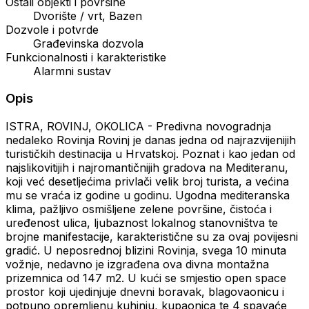
Ostali objekti i površine
Dvorište / vrt, Bazen
Dozvole i potvrde
Građevinska dozvola
Funkcionalnosti i karakteristike
Alarmni sustav
Opis
ISTRA, ROVINJ, OKOLICA - Predivna novogradnja
nedaleko Rovinja Rovinj je danas jedna od najrazvijenijih
turističkih destinacija u Hrvatskoj. Poznat i kao jedan od
najslikovitijih i najromantičnijih gradova na Mediteranu,
koji već desetljećima privlači velik broj turista, a većina
mu se vraća iz godine u godinu. Ugodna mediteranska
klima, pažljivo osmišljene zelene površine, čistoća i
uređenost ulica, ljubaznost lokalnog stanovništva te
brojne manifestacije, karakteristične su za ovaj povijesni
gradić. U neposrednoj blizini Rovinja, svega 10 minuta
vožnje, nedavno je izgrađena ova divna montažna
prizemnica od 147 m2. U kući se smjestio open space
prostor koji ujedinjuje dnevni boravak, blagovaonicu i
potpuno opremljenu kuhinju, kupaonica te 4 spavaće