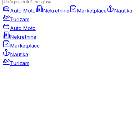
Auto Moto
Nekretnine
Marketplace
Nautika
Turizam
Auto Moto
Nekretnine
Marketplace
Nautika
Turizam
Auto Moto
Rabljeni automobili
Novi automobili
Motocikli / motori
Gospodarska vozila
Rezervni dijelovi i oprema
Kamperi i kamp prikolice