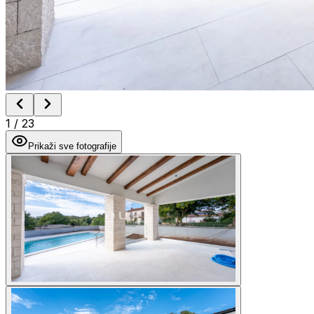
1
/
23
Prikaži sve fotografije