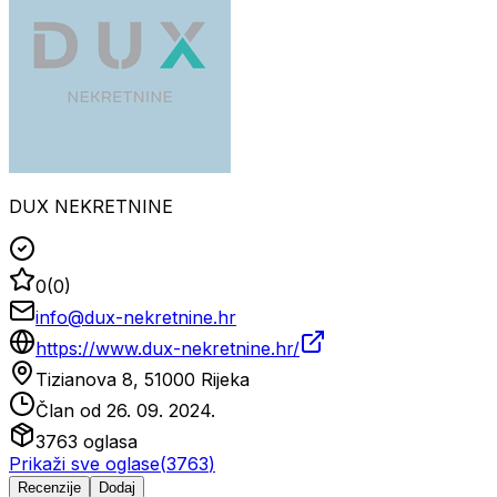
DUX NEKRETNINE
0
(
0
)
info@dux-nekretnine.hr
https://www.dux-nekretnine.hr/
Tizianova 8, 51000 Rijeka
Član od
26. 09. 2024.
3763
oglasa
Prikaži sve oglase
(
3763
)
Recenzije
Dodaj