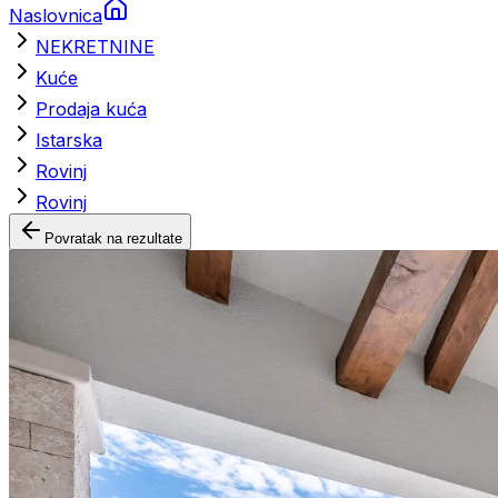
Naslovnica
NEKRETNINE
Kuće
Prodaja kuća
Istarska
Rovinj
Rovinj
Povratak na rezultate