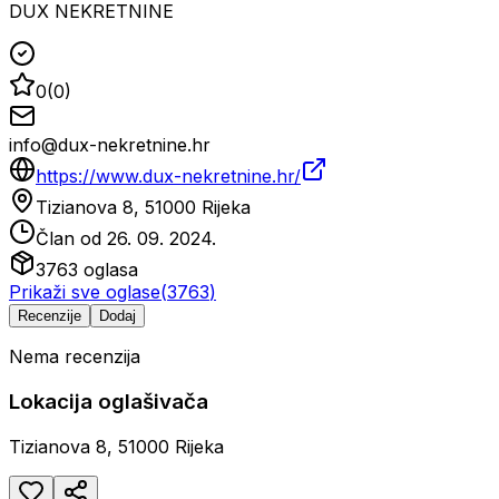
DUX NEKRETNINE
0
(
0
)
info@dux-nekretnine.hr
https://www.dux-nekretnine.hr/
Tizianova 8, 51000 Rijeka
Član od
26. 09. 2024.
3763
oglasa
Prikaži sve oglase
(
3763
)
Recenzije
Dodaj
Nema recenzija
Lokacija oglašivača
Tizianova 8, 51000 Rijeka