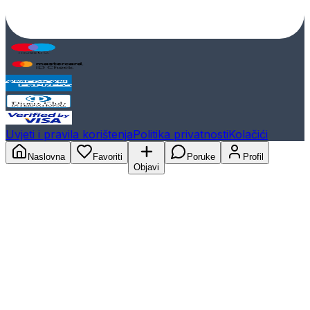
Uvjeti i pravila korištenja
Politika privatnosti
Kolačići
Naslovna
Favoriti
Poruke
Profil
Objavi