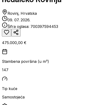
Rovinj, Hrvatska
09. 07. 2026.
Šifra oglasa:
700397594453
475.000,00 €
Stambena površina (u m²)
147
Tip kuće
Samostojeća