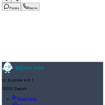
Poruka
Nazovi
Ul. Buzinski krči 1
10000 Zagreb
Registracija