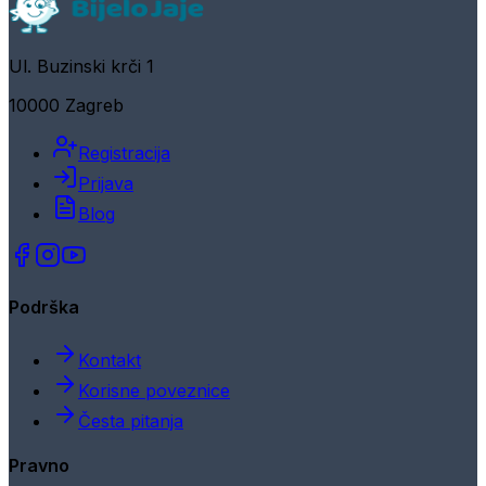
Ul. Buzinski krči 1
10000 Zagreb
Registracija
Prijava
Blog
Podrška
Kontakt
Korisne poveznice
Česta pitanja
Pravno