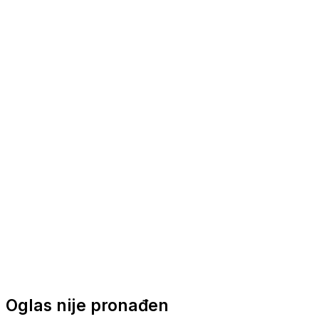
Nautička oprema
Brodski motori
Turizam
Apartmani
Sobe
Kuće za odmor
Aranžmani
Oglas nije pronađen