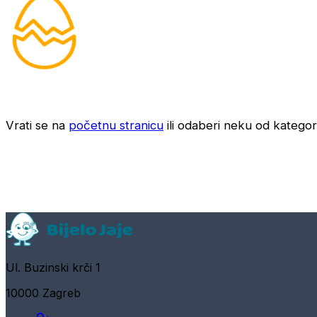
Vrati se na
početnu stranicu
ili odaberi neku od kategori
Ul. Buzinski krči 1
10000 Zagreb