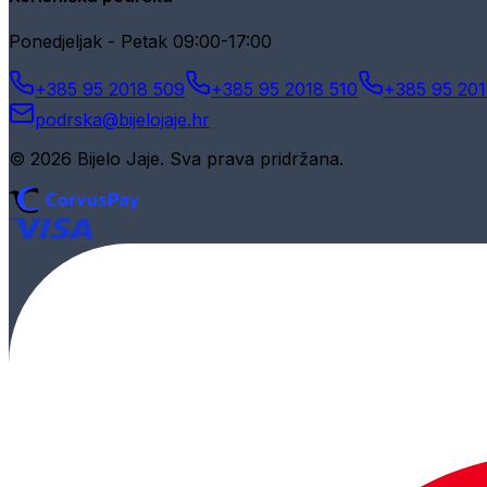
Ponedjeljak - Petak 09:00-17:00
+385 95 2018 509
+385 95 2018 510
+385 95 201
podrska@bijelojaje.hr
© 2026 Bijelo Jaje. Sva prava pridržana.