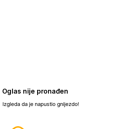
Apartmani
Sobe
Kuće za odmor
Aranžmani
Oglas nije pronađen
Izgleda da je napustio gnijezdo!