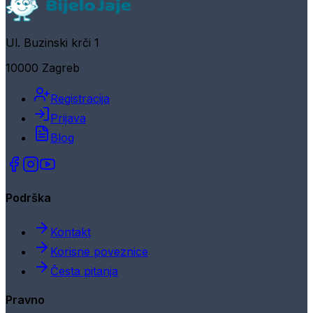
Ul. Buzinski krči 1
10000 Zagreb
Registracija
Prijava
Blog
Podrška
Kontakt
Korisne poveznice
Česta pitanja
Pravno