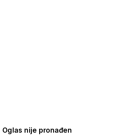
Nautička oprema
Brodski motori
Turizam
Apartmani
Sobe
Kuće za odmor
Aranžmani
Oglas nije pronađen