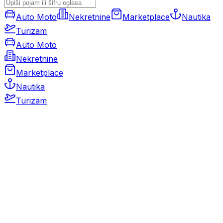
Auto Moto
Nekretnine
Marketplace
Nautika
Turizam
Auto Moto
Nekretnine
Marketplace
Nautika
Turizam
Auto Moto
Rabljeni automobili
Novi automobili
Motocikli / motori
Gospodarska vozila
Rezervni dijelovi i oprema
Kamperi i kamp prikolice