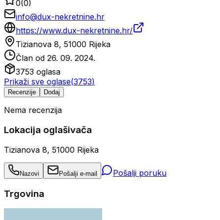
0
(
0
)
info@dux-nekretnine.hr
https://www.dux-nekretnine.hr/
Tizianova 8, 51000 Rijeka
Član od
26. 09. 2024.
3753
oglasa
Prikaži sve oglase
(
3753
)
Recenzije
Dodaj
Nema recenzija
Lokacija oglašivača
Tizianova 8, 51000 Rijeka
Pošalji poruku
Nazovi
Pošalji e-mail
Trgovina