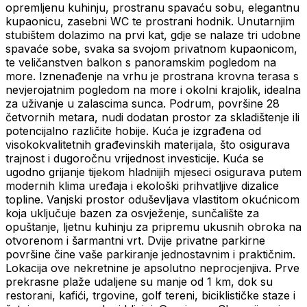
opremljenu kuhinju, prostranu spavaću sobu, elegantnu
kupaonicu, zasebni WC te prostrani hodnik. Unutarnjim
stubištem dolazimo na prvi kat, gdje se nalaze tri udobne
spavaće sobe, svaka sa svojom privatnom kupaonicom,
te veličanstven balkon s panoramskim pogledom na
more. Iznenađenje na vrhu je prostrana krovna terasa s
nevjerojatnim pogledom na more i okolni krajolik, idealna
za uživanje u zalascima sunca. Podrum, površine 28
četvornih metara, nudi dodatan prostor za skladištenje ili
potencijalno različite hobije. Kuća je izgrađena od
visokokvalitetnih građevinskih materijala, što osigurava
trajnost i dugoročnu vrijednost investicije. Kuća se
ugodno grijanje tijekom hladnijih mjeseci osigurava putem
modernih klima uređaja i ekološki prihvatljive dizalice
topline. Vanjski prostor oduševljava vlastitom okućnicom
koja uključuje bazen za osvježenje, sunčalište za
opuštanje, ljetnu kuhinju za pripremu ukusnih obroka na
otvorenom i šarmantni vrt. Dvije privatne parkirne
površine čine vaše parkiranje jednostavnim i praktičnim.
Lokacija ove nekretnine je apsolutno neprocjenjiva. Prve
prekrasne plaže udaljene su manje od 1 km, dok su
restorani, kafići, trgovine, golf tereni, biciklističke staze i