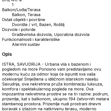
1
Balkon/Lođa/Terasa
Balkon, Terasa
Ostali objekti i površine
Dvorište / vrt, Bazen, Roštilj
Dozvole i potvrde
Građevinska dozvola, Uporabna dozvola
Funkcionalnosti i karakteristike
Alarmni sustav
Opis
ISTRA, SAVUDRIJA - Urbana vila s bazenom i
pogledom na more Ponosno vam predstavljamo ovu
modernu kuću za odmor koja će ispuniti sva vaša
očekivanja! Smještena u idiličnom istarskom naselju
Savudrija, ova nekretnina pruža kombinaciju luksuza,
komfora i spektakularnog pogleda na more. Ova
impozantna nekretnina prostire se na tri razine: podrum,
prizemlje, kat s balkonom, ukupno 194 četvornih metara
stambenog prostora. Prizemlje nudi prostrani dnevni
boravak s izlazom na natkrivenu terasu, moderno