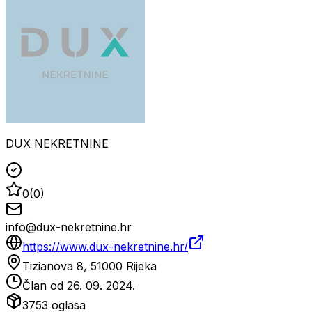
DUX NEKRETNINE
0
(
0
)
info@dux-nekretnine.hr
https://www.dux-nekretnine.hr/
Tizianova 8, 51000 Rijeka
Član od
26. 09. 2024.
3753
oglasa