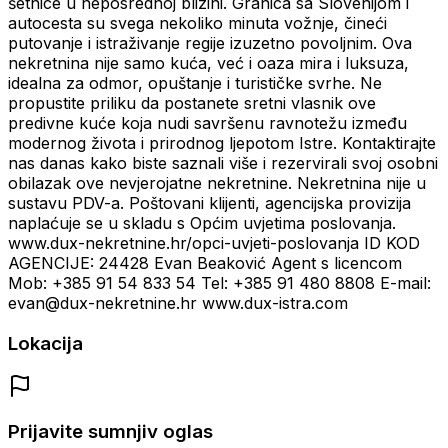
šetnice u neposrednoj blizini. Granica sa Slovenijom i
autocesta su svega nekoliko minuta vožnje, čineći
putovanje i istraživanje regije izuzetno povoljnim. Ova
nekretnina nije samo kuća, već i oaza mira i luksuza,
idealna za odmor, opuštanje i turističke svrhe. Ne
propustite priliku da postanete sretni vlasnik ove
predivne kuće koja nudi savršenu ravnotežu između
modernog života i prirodnog ljepotom Istre. Kontaktirajte
nas danas kako biste saznali više i rezervirali svoj osobni
obilazak ove nevjerojatne nekretnine. Nekretnina nije u
sustavu PDV-a. Poštovani klijenti, agencijska provizija
naplaćuje se u skladu s Općim uvjetima poslovanja.
www.dux-nekretnine.hr/opci-uvjeti-poslovanja ID KOD
AGENCIJE: 24428 Evan Beaković Agent s licencom
Mob: +385 91 54 833 54 Tel: +385 91 480 8808 E-mail:
evan@dux-nekretnine.hr www.dux-istra.com
Lokacija
Prijavite sumnjiv oglas