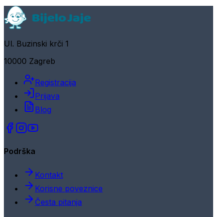
Ul. Buzinski krči 1
10000 Zagreb
Registracija
Prijava
Blog
Podrška
Kontakt
Korisne poveznice
Česta pitanja