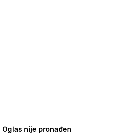
Nautička oprema
Brodski motori
Turizam
Apartmani
Sobe
Kuće za odmor
Aranžmani
Oglas nije pronađen