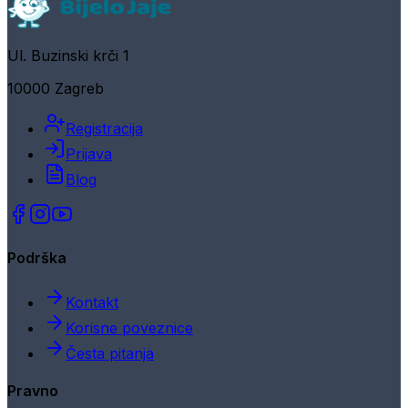
Ul. Buzinski krči 1
10000 Zagreb
Registracija
Prijava
Blog
Podrška
Kontakt
Korisne poveznice
Česta pitanja
Pravno