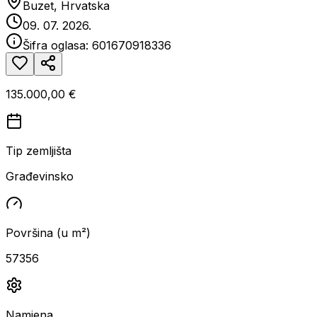
Buzet, Hrvatska
09. 07. 2026.
Šifra oglasa:
601670918336
135.000,00 €
Tip zemljišta
Građevinsko
Površina (u m²)
57356
Namjena