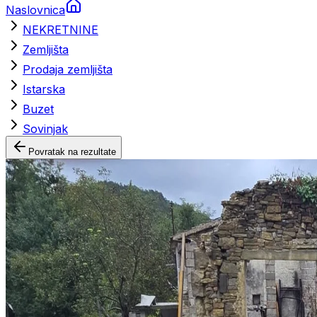
Naslovnica
NEKRETNINE
Zemljišta
Prodaja zemljišta
Istarska
Buzet
Sovinjak
Povratak na rezultate