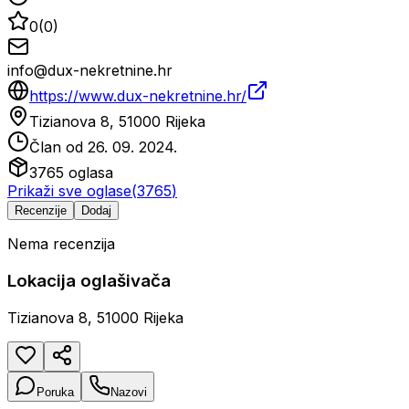
0
(
0
)
info@dux-nekretnine.hr
https://www.dux-nekretnine.hr/
Tizianova 8, 51000 Rijeka
Član od
26. 09. 2024.
3765
oglasa
Prikaži sve oglase
(
3765
)
Recenzije
Dodaj
Nema recenzija
Lokacija oglašivača
Tizianova 8, 51000 Rijeka
Poruka
Nazovi