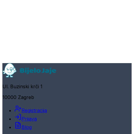
Ul. Buzinski krči 1
10000 Zagreb
Registracija
Prijava
Blog