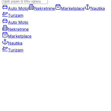
Auto Moto
Nekretnine
Marketplace
Nautika
Turizam
Auto Moto
Nekretnine
Marketplace
Nautika
Turizam
Auto Moto
Rabljeni automobili
Novi automobili
Motocikli / motori
Gospodarska vozila
Rezervni dijelovi i oprema
Kamperi i kamp prikolice