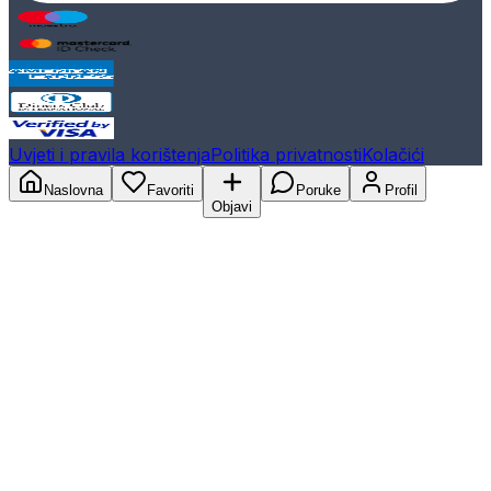
Uvjeti i pravila korištenja
Politika privatnosti
Kolačići
Naslovna
Favoriti
Poruke
Profil
Objavi