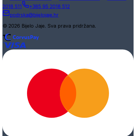
2018 511
+385 95 2018 512
podrska@bijelojaje.hr
© 2026 Bijelo Jaje. Sva prava pridržana.