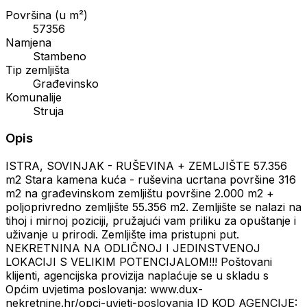
Površina (u m²)
57356
Namjena
Stambeno
Tip zemljišta
Građevinsko
Komunalije
Struja
Opis
ISTRA, SOVINJAK - RUŠEVINA + ZEMLJIŠTE 57.356
m2 Stara kamena kuća - ruševina ucrtana površine 316
m2 na građevinskom zemljištu površine 2.000 m2 +
poljoprivredno zemljište 55.356 m2. Zemljište se nalazi na
tihoj i mirnoj poziciji, pružajući vam priliku za opuštanje i
uživanje u prirodi. Zemljište ima pristupni put.
NEKRETNINA NA ODLIČNOJ I JEDINSTVENOJ
LOKACIJI S VELIKIM POTENCIJALOM!!! Poštovani
klijenti, agencijska provizija naplaćuje se u skladu s
Općim uvjetima poslovanja: www.dux-
nekretnine.hr/opci-uvjeti-poslovanja ID KOD AGENCIJE: