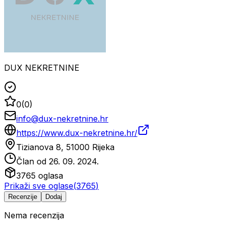
DUX NEKRETNINE
0
(
0
)
info@dux-nekretnine.hr
https://www.dux-nekretnine.hr/
Tizianova 8, 51000 Rijeka
Član od
26. 09. 2024.
3765
oglasa
Prikaži sve oglase
(
3765
)
Recenzije
Dodaj
Nema recenzija