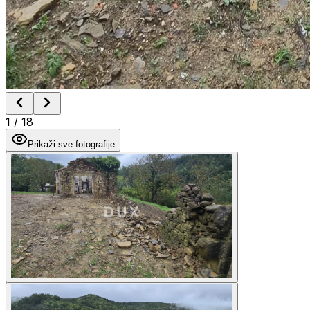
1
/
18
Prikaži sve fotografije