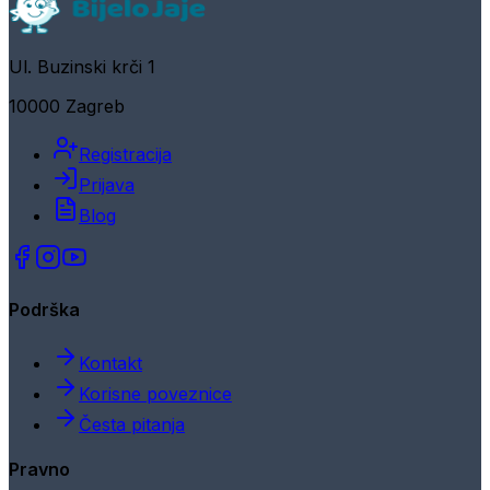
Ul. Buzinski krči 1
10000 Zagreb
Registracija
Prijava
Blog
Podrška
Kontakt
Korisne poveznice
Česta pitanja
Pravno