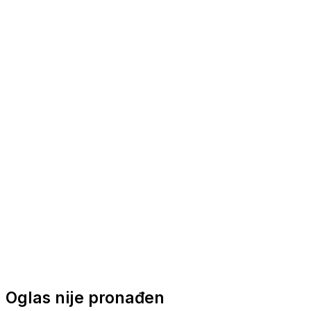
Nautička oprema
Brodski motori
Turizam
Apartmani
Sobe
Kuće za odmor
Aranžmani
Oglas nije pronađen