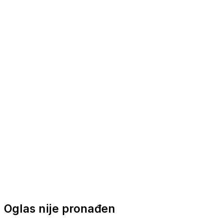
Nautička oprema
Brodski motori
Turizam
Apartmani
Sobe
Kuće za odmor
Aranžmani
Oglas nije pronađen