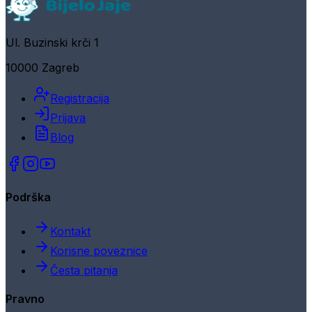
Ul. Buzinski krči 1
10000 Zagreb
Registracija
Prijava
Blog
Podrška
Kontakt
Korisne poveznice
Česta pitanja
Pravno