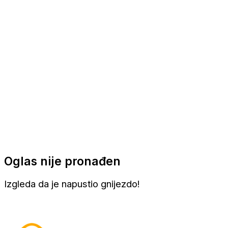
Apartmani
Sobe
Kuće za odmor
Aranžmani
Oglas nije pronađen
Izgleda da je napustio gnijezdo!