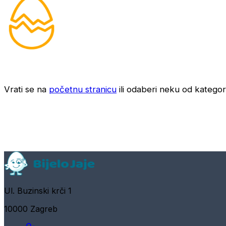
Vrati se na
početnu stranicu
ili odaberi neku od kategori
Ul. Buzinski krči 1
10000 Zagreb