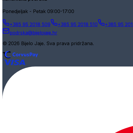
Ponedjeljak - Petak 09:00-17:00
+385 95 2018 509
+385 95 2018 510
+385 95 201
podrska@bijelojaje.hr
© 2026 Bijelo Jaje. Sva prava pridržana.