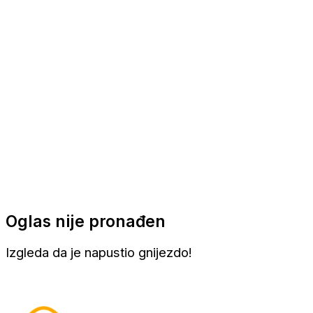
Apartmani
Sobe
Kuće za odmor
Aranžmani
Oglas nije pronađen
Izgleda da je napustio gnijezdo!