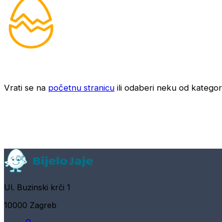
Vrati se na
početnu stranicu
ili odaberi neku od kategori
Ul. Buzinski krči 1
10000 Zagreb