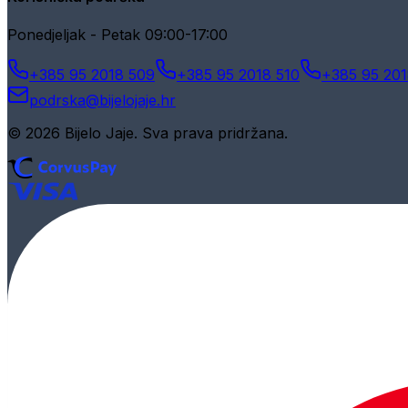
Ponedjeljak - Petak 09:00-17:00
+385 95 2018 509
+385 95 2018 510
+385 95 201
podrska@bijelojaje.hr
© 2026 Bijelo Jaje. Sva prava pridržana.