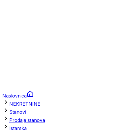
Prikolice za plovila
Brodski rezervni dijelovi
Nautička oprema
Brodski motori
Turizam
Apartmani
Sobe
Kuće za odmor
Aranžmani
Naslovnica
NEKRETNINE
Stanovi
Prodaja stanova
Istarska