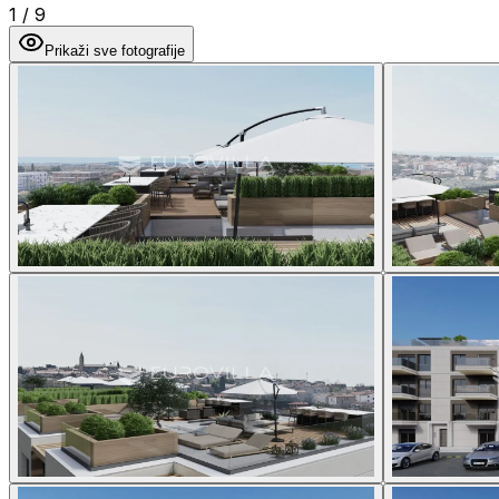
1
/
9
Prikaži sve fotografije