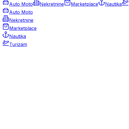
Auto Moto
Nekretnine
Marketplace
Nautika
Auto Moto
Nekretnine
Marketplace
Nautika
Turizam
Auto Moto
Rabljeni automobili
Novi automobili
Motocikli / motori
Gospodarska vozila
Rezervni dijelovi i oprema
Kamperi i kamp prikolice
Oldtimeri