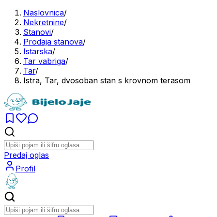
Naslovnica
/
Nekretnine
/
Stanovi
/
Prodaja stanova
/
Istarska
/
Tar vabriga
/
Tar
/
Istra, Tar, dvosoban stan s krovnom terasom
Predaj oglas
Profil